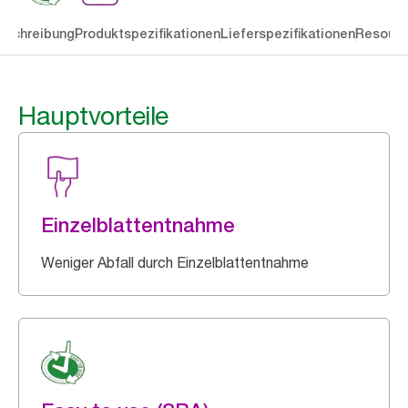
eschreibung
Produktspezifikationen
Lieferspezifikationen
Resourc
Hauptvorteile
Einzelblattentnahme
Weniger Abfall durch Einzelblattentnahme