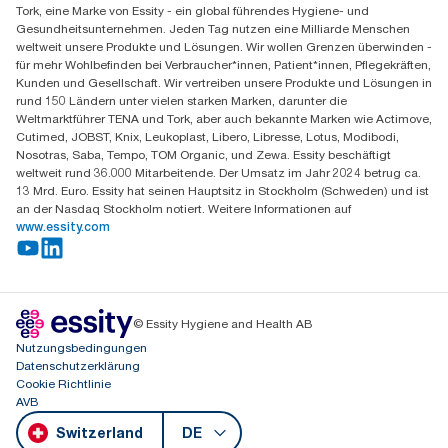
Tork, eine Marke von Essity - ein global führendes Hygiene- und
Essity Switzerland AG
Gesundheitsunternehmen. Jeden Tag nutzen eine Milliarde Menschen
Parkstraße 1b
weltweit unsere Produkte und Lösungen. Wir wollen Grenzen überwinden -
6214 Schenkon
für mehr Wohlbefinden bei Verbraucher*innen, Patient*innen, Pflegekräften,
Mo-Do 8:00-16:30 | Fr 8:00-15:00
Kunden und Gesellschaft. Wir vertreiben unsere Produkte und Lösungen in
GLN: 7609999000928
rund 150 Ländern unter vielen starken Marken, darunter die
Weltmarktführer TENA und Tork, aber auch bekannte Marken wie Actimove,
Cutimed, JOBST, Knix, Leukoplast, Libero, Libresse, Lotus, Modibodi,
Nosotras, Saba, Tempo, TOM Organic, und Zewa. Essity beschäftigt
weltweit rund 36.000 Mitarbeitende. Der Umsatz im Jahr 2024 betrug ca.
13 Mrd. Euro. Essity hat seinen Hauptsitz in Stockholm (Schweden) und ist
an der Nasdaq Stockholm notiert. Weitere Informationen auf
www.essity.com
© Essity Hygiene and Health AB
Nutzungsbedingungen
Datenschutzerklärung
Cookie Richtlinie
AVB
Switzerland
DE