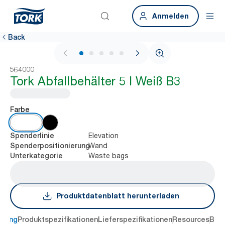
Anmelden
Back
1 / 5
564000
Tork Abfallbehälter 5 l Weiß B3
Farbe
Elevation
Spenderlinie
Wand
Spenderpositionierung
Waste bags
Unterkategorie
Produktdatenblatt herunterladen
ibung
Produktspezifikationen
Lieferspezifikationen
Resources
Bew