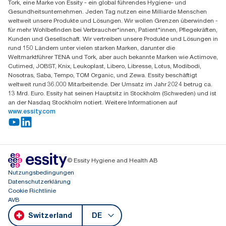
Tork, eine Marke von Essity - ein global führendes Hygiene- und
Essity Switzerland AG
Gesundheitsunternehmen. Jeden Tag nutzen eine Milliarde Menschen
Parkstraße 1b
weltweit unsere Produkte und Lösungen. Wir wollen Grenzen überwinden -
6214 Schenkon
für mehr Wohlbefinden bei Verbraucher*innen, Patient*innen, Pflegekräften,
Mo-Do 8:00-16:30 | Fr 8:00-15:00
Kunden und Gesellschaft. Wir vertreiben unsere Produkte und Lösungen in
GLN: 7609999000928
rund 150 Ländern unter vielen starken Marken, darunter die
Weltmarktführer TENA und Tork, aber auch bekannte Marken wie Actimove,
Cutimed, JOBST, Knix, Leukoplast, Libero, Libresse, Lotus, Modibodi,
Nosotras, Saba, Tempo, TOM Organic, und Zewa. Essity beschäftigt
weltweit rund 36.000 Mitarbeitende. Der Umsatz im Jahr 2024 betrug ca.
13 Mrd. Euro. Essity hat seinen Hauptsitz in Stockholm (Schweden) und ist
an der Nasdaq Stockholm notiert. Weitere Informationen auf
www.essity.com
© Essity Hygiene and Health AB
Nutzungsbedingungen
Datenschutzerklärung
Cookie Richtlinie
AVB
Switzerland
DE