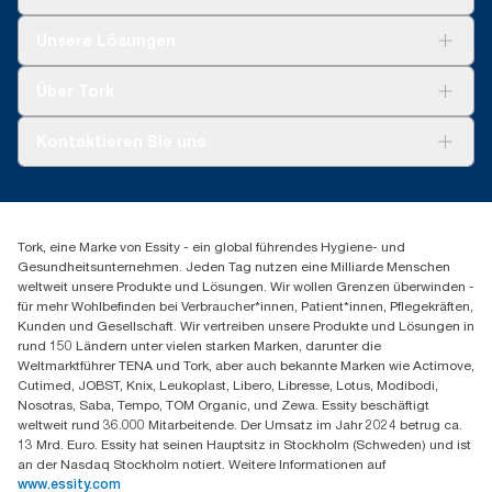
Lösungen
Unsere Lösungen
Nachhaltigkeit
Tork Clean Care
Tork Vision Reinigung
Über Tork
AD-a-Glance
Tork PaperCircle
Über uns
Kontaktieren Sie uns
Produktreklamation
Servicereklamation
torkmaster@essity.com
Spenderreklamation
+41 (0)848/810152
Finden Sie Ihren Vertriebspartner
Tork, eine Marke von Essity - ein global führendes Hygiene- und
Essity Switzerland AG
Gesundheitsunternehmen. Jeden Tag nutzen eine Milliarde Menschen
Parkstraße 1b
weltweit unsere Produkte und Lösungen. Wir wollen Grenzen überwinden -
6214 Schenkon
für mehr Wohlbefinden bei Verbraucher*innen, Patient*innen, Pflegekräften,
Mo-Do 8:00-16:30 | Fr 8:00-15:00
Kunden und Gesellschaft. Wir vertreiben unsere Produkte und Lösungen in
GLN: 7609999000928
rund 150 Ländern unter vielen starken Marken, darunter die
Weltmarktführer TENA und Tork, aber auch bekannte Marken wie Actimove,
Cutimed, JOBST, Knix, Leukoplast, Libero, Libresse, Lotus, Modibodi,
Nosotras, Saba, Tempo, TOM Organic, und Zewa. Essity beschäftigt
weltweit rund 36.000 Mitarbeitende. Der Umsatz im Jahr 2024 betrug ca.
13 Mrd. Euro. Essity hat seinen Hauptsitz in Stockholm (Schweden) und ist
an der Nasdaq Stockholm notiert. Weitere Informationen auf
www.essity.com