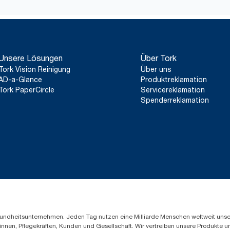
Ergonomische Tork Easy Handling® Verpackung für 
*
Gültig für Spender, die ab Mai 2023 in Europa (außer Frankreic
und Entsorgen.
ClimatePartner-zertifiziertes Produkt: www.climate-id.com/de
**
Stellt das europäische Tork Reflex (M3/M4) Nachfüllsortiment pr
externen Stellen geprüften Lebenszyklusanalysen (LCA), die alle
Unsere Lösungen
Über Tork
abdecken. Da es sich bei diesen Daten um einen Systemdurchschn
die CO2-Berichterstattung für spezielle Artikel und einen spezi
Tork Vision Reinigung
Über uns
AD-a-Glance
Produktreklamation
Tork PaperCircle
Servicereklamation
Spenderreklamation
Gesundheitsunternehmen. Jeden Tag nutzen eine Milliarde Menschen weltweit uns
innen, Pflegekräften, Kunden und Gesellschaft. Wir vertreiben unsere Produkte 