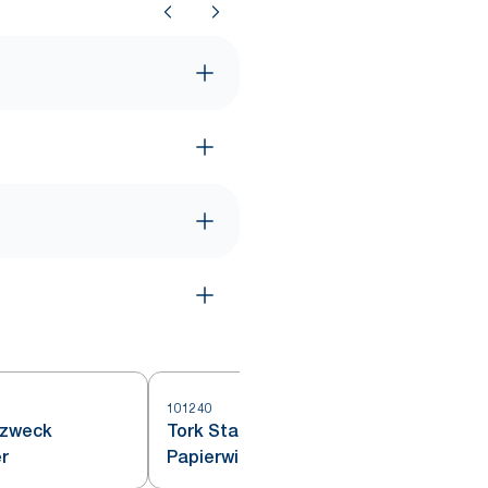
101240
1
rzweck
Tork Starke Mehrzweck
r
Papierwischtücher