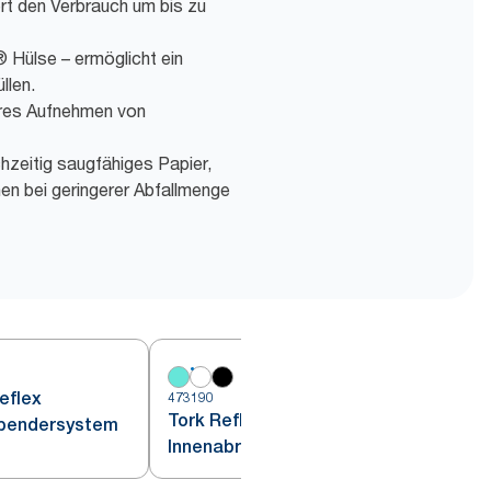
rt den Verbrauch um bis zu
Hülse – ermöglicht ein
llen.
eres Aufnehmen von
chzeitig saugfähiges Papier,
nen bei geringerer Abfallmenge
eflex
473190
4
Tork Reflex™
spendersystem
Innenabrollungsspender Weiß
M4