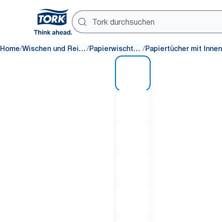
/
/
/
Home
Wischen und Reinigen
Papierwischtücher
1 of 7