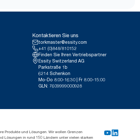
leichteres Tragen, Öffnen
h) verkauft oder geliehen werden.
/9VIUDN
o Blatt dar. Basiert auf von
 Nachfüllqualitätsstufen
Kontaktieren Sie uns
itt handelt, sind sie nicht für
ellen Verbrauch gedacht.
torkmaster@essity.com
+41 (0)848/810152
Finden Sie Ihren Vertriebspartner
Essity Switzerland AG
Parkstraße 1b
6214 Schenkon
Mo-Do 8:00-16:30 | Fr 8:00-15:00
GLN: 7609999000928
ere Produkte und Lösungen. Wir wollen Grenzen
und Lösungen in rund 150 Ländern unter vielen starken