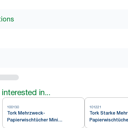
tions
interested in...
100130
101221
Tork Mehrzweck-
Tork Starke Meh
Papierwischtücher Mini
Papierwischtüche
Innenabrollung Weiß M1