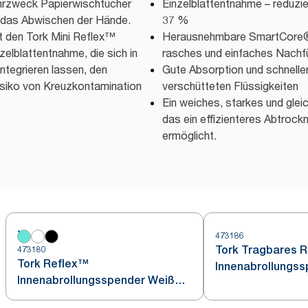
hrzweck Papierwischtücher
Einzelblattentnahme – reduzie
d das Abwischen der Hände.
37 %
t den Tork Mini Reflex™
Herausnehmbare SmartCore® 
zelblattentnahme, die sich in
rasches und einfaches Nachfü
ntegrieren lassen, den
Gute Absorption und schnell
isiko von Kreuzkontamination
verschütteten Flüssigkeiten
Ein weiches, starkes und glei
das ein effizienteres Abtrock
ermöglicht.
473186
Tork Tragbares R
473180
Tork Reflex™
Innenabrollungs
Innenabrollungsspender Weiß
und Türkis M4