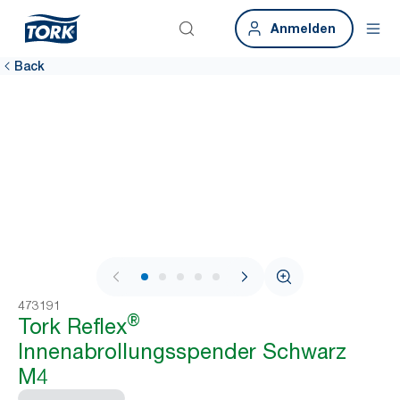
Anmelden
Back
1 / 7
473191
®
Tork Reflex
Innenabrollungsspender Schwarz
M4