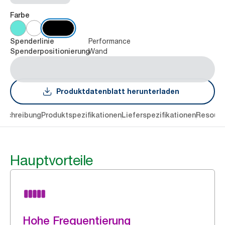
Farbe
Performance
Spenderlinie
Wand
Spenderpositionierung
Produktdatenblatt herunterladen
eschreibung
Produktspezifikationen
Lieferspezifikationen
Resourc
Hauptvorteile
Hohe Frequentierung