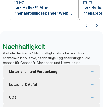
473167
473177
Tork Reflex™ Mini-
Tork Reflex™
Innenabrollungsspender Weiß
Innenabrollu
und Türkis M3
M3
Nachhaltigkeit
Vorteile der Focus4 Nachhaltigkeit-Produkte – Tork
entwickelt innovative, nachhaltige Hygienelösungen, die
besser für Geschäft, Menschen und Umwelt sind
Materialien und Verpackung
FSC®-Siegel – hergestellt aus nachhaltig
Nutzung & Abfall
gewonnenen Fasern.
Der Großteil des Sortiments trägt die EU Ecolabel-
Einzelblattentnahme für kontrollierten Verbrauch
CO2
Zertifizierung – reduzierte Umweltbelastung
*
spart bis zu 37 % Papier.
*
während des Produktlebenszyklus.