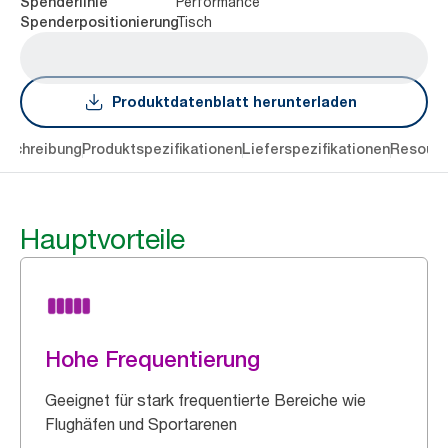
Performance
Spenderlinie
Tisch
Spenderpositionierung
Produktdatenblatt herunterladen
eschreibung
Produktspezifikationen
Lieferspezifikationen
Resourc
Hauptvorteile
Hohe Frequentierung
Geeignet für stark frequentierte Bereiche wie
Flughäfen und Sportarenen