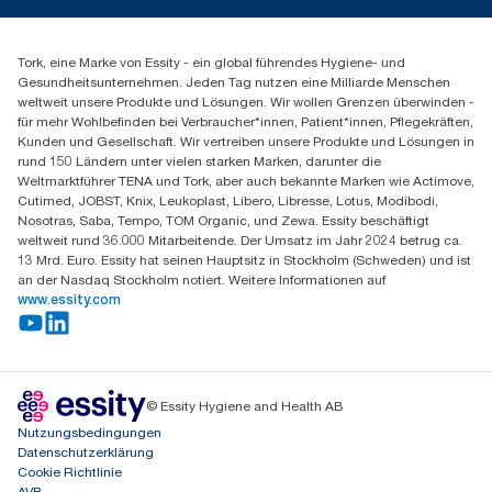
torkmaster@essity.com
Spenderreklamation
+41 (0)848/810152
Finden Sie Ihren Vertriebspartner
Tork, eine Marke von Essity - ein global führendes Hygiene- und
Essity Switzerland AG
Gesundheitsunternehmen. Jeden Tag nutzen eine Milliarde Menschen
Parkstraße 1b
weltweit unsere Produkte und Lösungen. Wir wollen Grenzen überwinden -
6214 Schenkon
für mehr Wohlbefinden bei Verbraucher*innen, Patient*innen, Pflegekräften,
Mo-Do 8:00-16:30 | Fr 8:00-15:00
Kunden und Gesellschaft. Wir vertreiben unsere Produkte und Lösungen in
GLN: 7609999000928
rund 150 Ländern unter vielen starken Marken, darunter die
Weltmarktführer TENA und Tork, aber auch bekannte Marken wie Actimove,
Cutimed, JOBST, Knix, Leukoplast, Libero, Libresse, Lotus, Modibodi,
Nosotras, Saba, Tempo, TOM Organic, und Zewa. Essity beschäftigt
weltweit rund 36.000 Mitarbeitende. Der Umsatz im Jahr 2024 betrug ca.
13 Mrd. Euro. Essity hat seinen Hauptsitz in Stockholm (Schweden) und ist
an der Nasdaq Stockholm notiert. Weitere Informationen auf
www.essity.com
© Essity Hygiene and Health AB
Nutzungsbedingungen
Datenschutzerklärung
Cookie Richtlinie
AVB