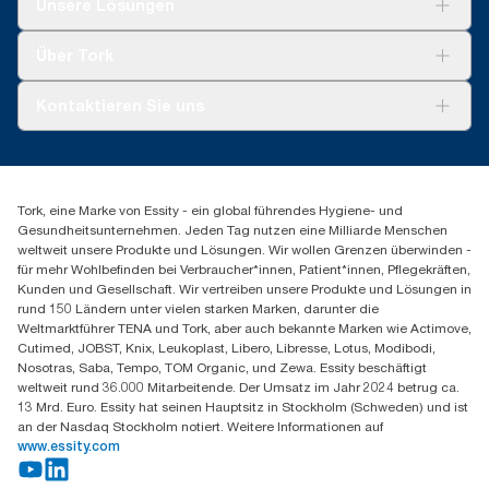
Unsere Lösungen
geprüften Lebenszyklusanalysen (LCAs), die alle
**
Nachhaltigkeit
Verglichen mit der Vorgängerversion, berechnet nach
*
Panel test conducted by Swerea Research Institute, Sweden,
Nachfüllqualitätsstufen abdecken. Da es sich bei diesen Daten
Pfund/kg/Tonne des Produkts, 2021.
Tork Clean Care
2014. Rental cloths, cotton rags and mixed rags were
Tork Vision Reinigung
um einen Systemdurchschnitt handelt, sind sie nicht für die
Über Tork
compared to Tork Heavy-Duty Cleaning Cloths
CO2-Berichterstattung für bestimmte Artikel und den Verbrauch
AD-a-Glance
vorgesehen.
Tork PaperCircle
Über uns
Kontaktieren Sie uns
Produktreklamation
Servicereklamation
torkmaster@essity.com
Spenderreklamation
+41 (0)848/810152
Finden Sie Ihren Vertriebspartner
Tork, eine Marke von Essity - ein global führendes Hygiene- und
Essity Switzerland AG
Gesundheitsunternehmen. Jeden Tag nutzen eine Milliarde Menschen
Parkstraße 1b
weltweit unsere Produkte und Lösungen. Wir wollen Grenzen überwinden -
6214 Schenkon
für mehr Wohlbefinden bei Verbraucher*innen, Patient*innen, Pflegekräften,
Mo-Do 8:00-16:30 | Fr 8:00-15:00
Kunden und Gesellschaft. Wir vertreiben unsere Produkte und Lösungen in
GLN: 7609999000928
rund 150 Ländern unter vielen starken Marken, darunter die
Weltmarktführer TENA und Tork, aber auch bekannte Marken wie Actimove,
Cutimed, JOBST, Knix, Leukoplast, Libero, Libresse, Lotus, Modibodi,
Nosotras, Saba, Tempo, TOM Organic, und Zewa. Essity beschäftigt
weltweit rund 36.000 Mitarbeitende. Der Umsatz im Jahr 2024 betrug ca.
13 Mrd. Euro. Essity hat seinen Hauptsitz in Stockholm (Schweden) und ist
an der Nasdaq Stockholm notiert. Weitere Informationen auf
www.essity.com