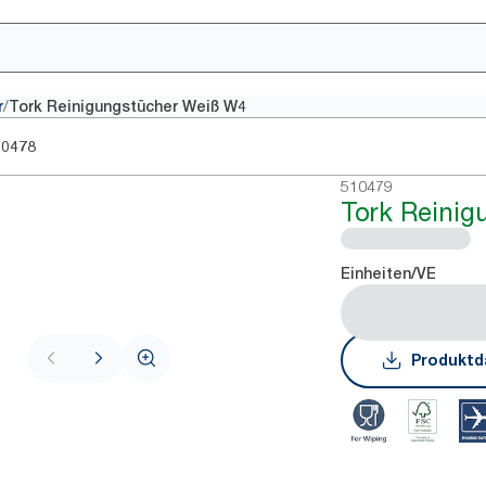
/
r
Tork Reinigungstücher Weiß W4
10478
510479
Tork Reinig
Einheiten/VE
Produktd