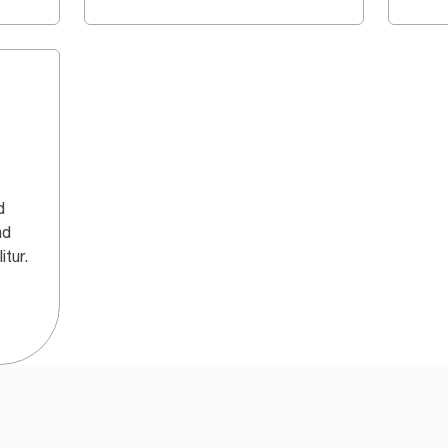
d
nd
itur.