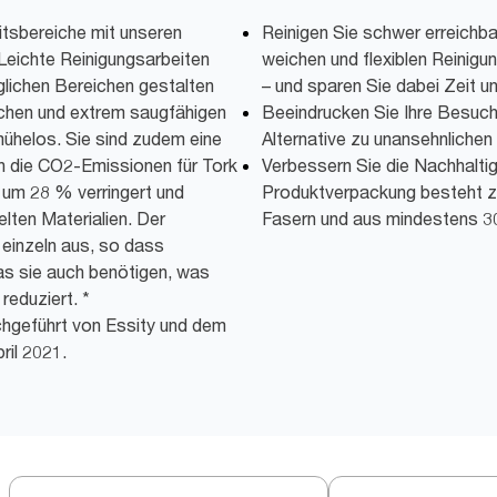
itsbereiche mit unseren
Reinigen Sie schwer erreichba
eichte Reinigungsarbeiten
weichen und flexiblen Reinigu
glichen Bereichen gestalten
– und sparen Sie dabei Zeit 
chen und extrem saugfähigen
Beeindrucken Sie Ihre Besuch
mühelos. Sie sind zudem eine
Alternative zu unansehnliche
en die CO2-Emissionen für Tork
Verbessern Sie die Nachhaltig
um 28 % verringert und
Produktverpackung besteht z
lten Materialien. Der
Fasern und aus mindestens 3
 einzeln aus, so dass
s sie auch benötigen, was
eduziert. *
hgeführt von Essity und dem
ril 2021.