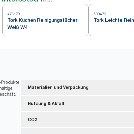
473179
500479
Tork Küchen Reinigungstücher
Tork Leichte Rei
Weiß W4
t-Produkte
Materialien und Verpackung
haltige
eschäft,
Nachfüllmaterial mit FSC®-Zertifizierung – die hol
Nutzung & Abfall
wurden nachhaltig gewonnen.
Innenverpackung mit einem Anteil von mindestens
Die Tücher können mehrmals verwendet werden, wa
CO2
Nachgebrauchs-Kunststoffmaterial.
Verringert den Verbrauch an Lösungsmitteln um bis