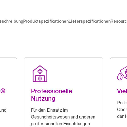
eschreibung
Produktspezifikationen
Lieferspezifikationen
Resourc
g®
Professionelle
Vie
Nutzung
Perf
Ober
 und
Für den Einsatz im
der 
Gesundheitswesen und anderen
professionellen Einrichtungen.