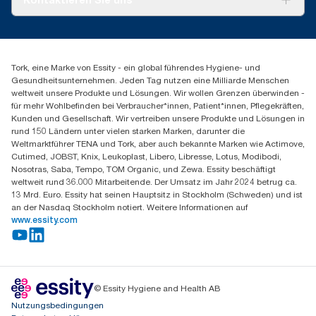
Produktreklamation
Servicereklamation
torkmaster@essity.com
Spenderreklamation
+41 (0)848/810152
Finden Sie Ihren Vertriebspartner
Tork, eine Marke von Essity - ein global führendes Hygiene- und
Essity Switzerland AG
Gesundheitsunternehmen. Jeden Tag nutzen eine Milliarde Menschen
Parkstraße 1b
weltweit unsere Produkte und Lösungen. Wir wollen Grenzen überwinden -
6214 Schenkon
für mehr Wohlbefinden bei Verbraucher*innen, Patient*innen, Pflegekräften,
Mo-Do 8:00-16:30 | Fr 8:00-15:00
Kunden und Gesellschaft. Wir vertreiben unsere Produkte und Lösungen in
GLN: 7609999000928
rund 150 Ländern unter vielen starken Marken, darunter die
Weltmarktführer TENA und Tork, aber auch bekannte Marken wie Actimove,
Cutimed, JOBST, Knix, Leukoplast, Libero, Libresse, Lotus, Modibodi,
Nosotras, Saba, Tempo, TOM Organic, und Zewa. Essity beschäftigt
weltweit rund 36.000 Mitarbeitende. Der Umsatz im Jahr 2024 betrug ca.
13 Mrd. Euro. Essity hat seinen Hauptsitz in Stockholm (Schweden) und ist
an der Nasdaq Stockholm notiert. Weitere Informationen auf
www.essity.com
© Essity Hygiene and Health AB
Nutzungsbedingungen