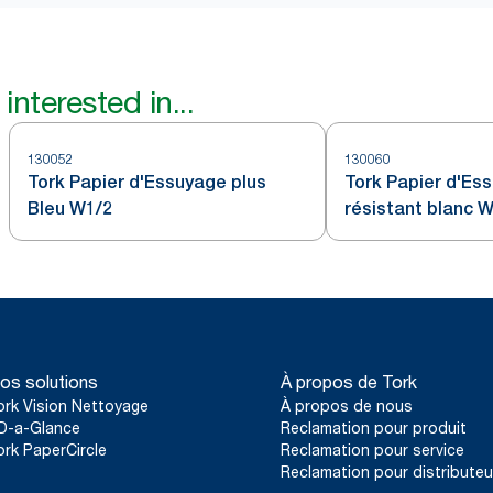
interested in...
130052
130060
Tork Papier d'Essuyage plus
Tork Papier d'Ess
Bleu W1/2
résistant blanc 
os solutions
À propos de Tork
ork Vision Nettoyage
À propos de nous
D-a-Glance
Reclamation pour produit
ork PaperCircle
Reclamation pour service
Reclamation pour distributeu