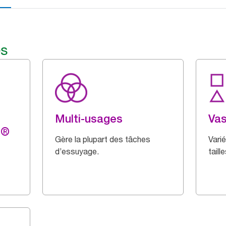
és
Multi-usages
Vas
g®
Gère la plupart des tâches
Varié
d’essuyage.
taill