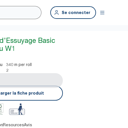
Se connecter
 d'Essuyage Basic
eu W1
340 m per roll
au
2
arger la fiche produit
on
Resources
Avis