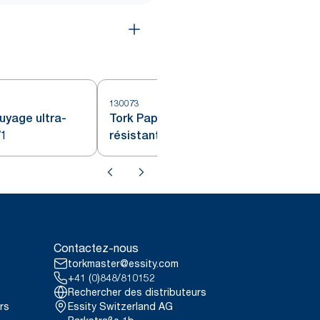
130073
1
uyage ultra-
Tork Papier d’Essuyage ultra-
W1
résistant bleu W1/2/3
Contactez-nous
torkmaster@essity.com
+41 (0)848/810152
Rechercher des distributeurs
rs
Essity Switzerland AG