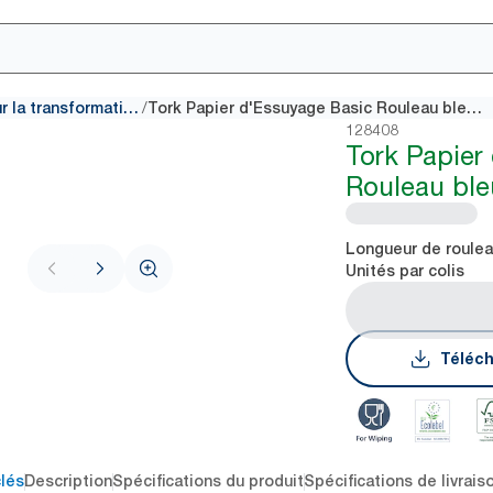
/
Papiers d’essuyage pour la transformation alimentaire
Tork Papier d'Essuyage Basic Rouleau bleu W1
128408
Tork Papier
Rouleau bl
Longueur de roule
Unités par colis
Téléch
lés
Description
Spécifications du produit
Spécifications de livrais