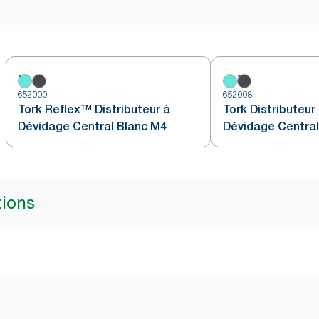
652000
652008
Tork Reflex™ Distributeur à
Tork Distributeur
Dévidage Central Blanc M4
Dévidage Central
Turquoise W2
tions