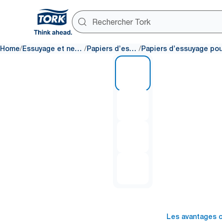
/
/
/
Home
Essuyage et nettoyage
Papiers d’essuyage
1 of 4
Les avantages c