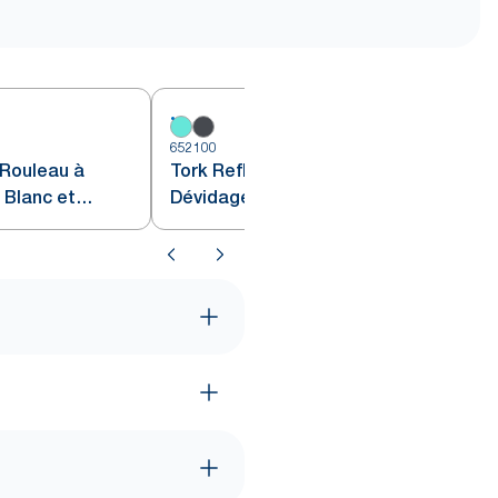
652100
6
 Rouleau à
Tork Reflex™ Distributeur à
 Blanc et
Dévidage Central Blanc et
Turquoise M4