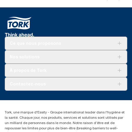
Ce que nous proposons
Solutions
Nos solutions
Développement durable
Tork Clean Care
Tork Vision Nettoyage
À propos de Tork
AD-a-Glance
Tork PaperCircle
À propos de nous
Contactez-nous
Reclamation pour produit
Reclamation pour service
torkmaster@essity.com
Reclamation pour distributeurs
+41 (0)848/810152
Rechercher des distributeurs
Tork, une marque d'Essity - Groupe international leader dans l'hygiène et
Essity Switzerland AG
la santé. Chaque jour, nos produits, services et solutions sont utilisés par
Parkstraße 1b
un milliard de personnes dans le monde. Notre raison d’être est de
6214 Schenkon
repousser les limites pour plus de bien-être (breaking barriers to well-
Lundi-jeudi 8:00-16:30 | Vendredi 8:00-15:00