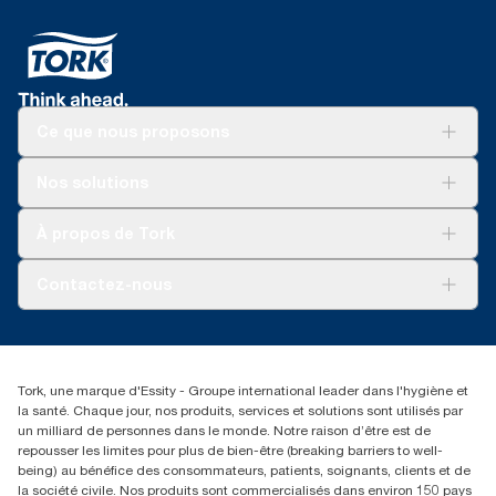
Ce que nous proposons
Solutions
Nos solutions
Développement durable
Tork Clean Care
Tork Vision Nettoyage
À propos de Tork
AD-a-Glance
Tork PaperCircle
À propos de nous
Contactez-nous
Reclamation pour produit
Reclamation pour service
torkmaster@essity.com
Reclamation pour distributeurs
+41 (0)848/810152
Rechercher des distributeurs
Tork, une marque d'Essity - Groupe international leader dans l'hygiène et
Essity Switzerland AG
la santé. Chaque jour, nos produits, services et solutions sont utilisés par
Parkstraße 1b
un milliard de personnes dans le monde. Notre raison d’être est de
6214 Schenkon
repousser les limites pour plus de bien-être (breaking barriers to well-
Lundi-jeudi 8:00-16:30 | Vendredi 8:00-15:00
being) au bénéfice des consommateurs, patients, soignants, clients et de
GLN: 7609999000928
la société civile. Nos produits sont commercialisés dans environ 150 pays