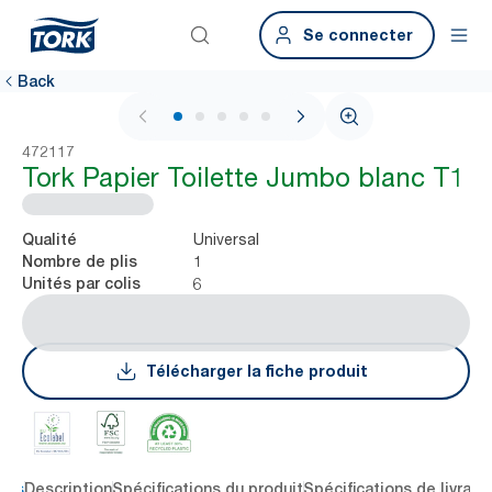
Se connecter
Back
1 / 6
472117
Tork Papier Toilette Jumbo blanc T1
Universal
Qualité
1
Nombre de plis
6
Unités par colis
Télécharger la fiche produit
lés
Description
Spécifications du produit
Spécifications de livrais