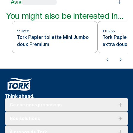
Avis
You might also be interested in...
110253
110255
Tork Papier toilette Mini Jumbo
Tork Papier t
doux Premium
extra doux Pr
Ce que nous proposons
Solutions
Nos solutions
Développement durable
Tork Clean Care
Tork Vision Nettoyage
À propos de Tork