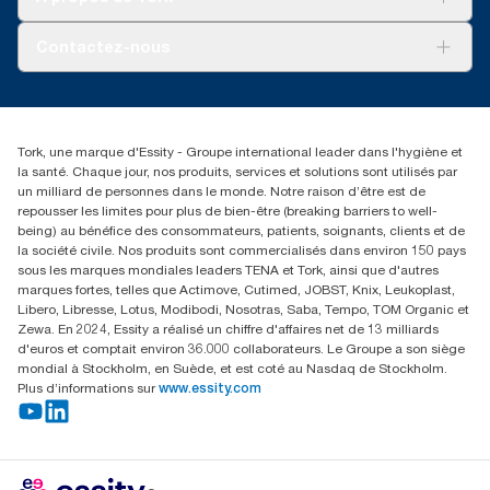
AD-a-Glance
Tork PaperCircle
À propos de nous
Contactez-nous
Reclamation pour produit
Reclamation pour service
torkmaster@essity.com
Reclamation pour distributeurs
+41 (0)848/810152
Rechercher des distributeurs
Tork, une marque d'Essity - Groupe international leader dans l'hygiène et
Essity Switzerland AG
la santé. Chaque jour, nos produits, services et solutions sont utilisés par
Parkstraße 1b
un milliard de personnes dans le monde. Notre raison d’être est de
6214 Schenkon
repousser les limites pour plus de bien-être (breaking barriers to well-
Lundi-jeudi 8:00-16:30 | Vendredi 8:00-15:00
being) au bénéfice des consommateurs, patients, soignants, clients et de
GLN: 7609999000928
la société civile. Nos produits sont commercialisés dans environ 150 pays
sous les marques mondiales leaders TENA et Tork, ainsi que d'autres
marques fortes, telles que Actimove, Cutimed, JOBST, Knix, Leukoplast,
Libero, Libresse, Lotus, Modibodi, Nosotras, Saba, Tempo, TOM Organic et
Zewa. En 2024, Essity a réalisé un chiffre d'affaires net de 13 milliards
d'euros et comptait environ 36.000 collaborateurs. Le Groupe a son siège
mondial à Stockholm, en Suède, et est coté au Nasdaq de Stockholm.
Plus d’informations sur
www.essity.com