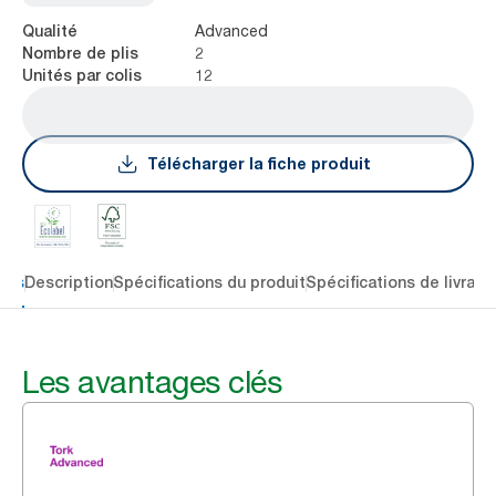
Advanced
Qualité
2
Nombre de plis
12
Unités par colis
Télécharger la fiche produit
lés
Description
Spécifications du produit
Spécifications de livrais
Les avantages clés