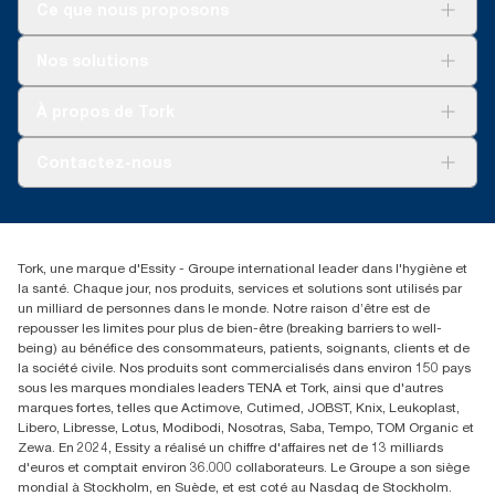
Ce que nous proposons
Solutions
Nos solutions
Développement durable
Tork Clean Care
Tork Vision Nettoyage
À propos de Tork
AD-a-Glance
Tork PaperCircle
À propos de nous
Contactez-nous
Reclamation pour produit
Reclamation pour service
torkmaster@essity.com
Reclamation pour distributeurs
+41 (0)848/810152
Rechercher des distributeurs
Tork, une marque d'Essity - Groupe international leader dans l'hygiène et
Essity Switzerland AG
la santé. Chaque jour, nos produits, services et solutions sont utilisés par
Parkstraße 1b
un milliard de personnes dans le monde. Notre raison d’être est de
6214 Schenkon
repousser les limites pour plus de bien-être (breaking barriers to well-
Lundi-jeudi 8:00-16:30 | Vendredi 8:00-15:00
being) au bénéfice des consommateurs, patients, soignants, clients et de
GLN: 7609999000928
la société civile. Nos produits sont commercialisés dans environ 150 pays
sous les marques mondiales leaders TENA et Tork, ainsi que d'autres
marques fortes, telles que Actimove, Cutimed, JOBST, Knix, Leukoplast,
Libero, Libresse, Lotus, Modibodi, Nosotras, Saba, Tempo, TOM Organic et
Zewa. En 2024, Essity a réalisé un chiffre d'affaires net de 13 milliards
d'euros et comptait environ 36.000 collaborateurs. Le Groupe a son siège
mondial à Stockholm, en Suède, et est coté au Nasdaq de Stockholm.