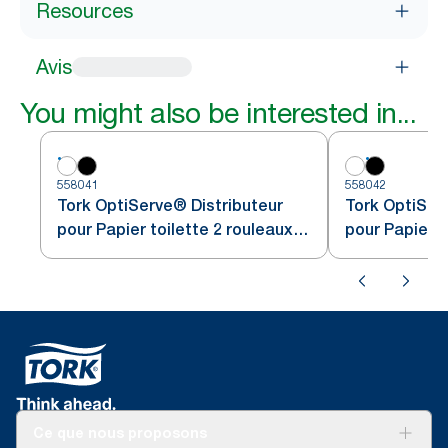
Resources
Avis
You might also be interested in...
558041
558042
Tork OptiServe® Distributeur
Tork OptiSer
pour Papier toilette 2 rouleaux
pour Papier t
sans mandrin blanc T7
sans mandrin
Ce que nous proposons