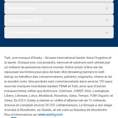
Solutions
Nos solutions
Développement durable
Tork Clean Care
Tork Vision Nettoyage
À propos de Tork
AD-a-Glance
Tork PaperCircle
À propos de nous
Contactez-nous
Reclamation pour produit
Reclamation pour service
torkmaster@essity.com
Reclamation pour distributeurs
+41 (0)848/810152
Rechercher des distributeurs
Tork, une marque d'Essity - Groupe international leader dans l'hygiène et
Essity Switzerland AG
la santé. Chaque jour, nos produits, services et solutions sont utilisés par
Parkstraße 1b
un milliard de personnes dans le monde. Notre raison d’être est de
6214 Schenkon
repousser les limites pour plus de bien-être (breaking barriers to well-
Lundi-jeudi 8:00-16:30 | Vendredi 8:00-15:00
being) au bénéfice des consommateurs, patients, soignants, clients et de
GLN: 7609999000928
la société civile. Nos produits sont commercialisés dans environ 150 pays
sous les marques mondiales leaders TENA et Tork, ainsi que d'autres
marques fortes, telles que Actimove, Cutimed, JOBST, Knix, Leukoplast,
Libero, Libresse, Lotus, Modibodi, Nosotras, Saba, Tempo, TOM Organic et
Zewa. En 2024, Essity a réalisé un chiffre d'affaires net de 13 milliards
d'euros et comptait environ 36.000 collaborateurs. Le Groupe a son siège
mondial à Stockholm, en Suède, et est coté au Nasdaq de Stockholm.
Plus d’informations sur
www.essity.com