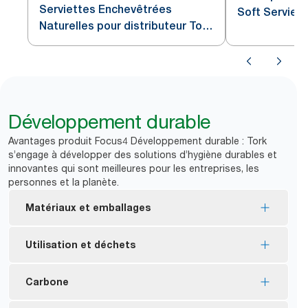
Serviettes Enchevêtrées
Soft Serviett
Naturelles pour distributeur Tork
Blanc imprimé
Xpressnap Fit®
Développement durable
Avantages produit Focus4 Développement durable : Tork
s’engage à développer des solutions d’hygiène durables et
innovantes qui sont meilleures pour les entreprises, les
personnes et la planète.
Matériaux et emballages
Consommables certifiés Écolabel européen :
Utilisation et déchets
impact environnemental réduit tout au long du
cycle de vie du produit
La distribution feuille à feuille permet de contrôler
Carbone
FSC® certified refills – made from responsibly
la consommation et de réduire le gaspillage.
sourced fiber.