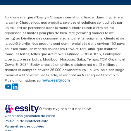
torkmaster@essity.com
Reclamation pour distributeurs
+41 (0)848/810152
Rechercher des distributeurs
Tork, une marque d'Essity - Groupe international leader dans l'hygiène et
Essity Switzerland AG
la santé. Chaque jour, nos produits, services et solutions sont utilisés par
Parkstraße 1b
un milliard de personnes dans le monde. Notre raison d’être est de
6214 Schenkon
repousser les limites pour plus de bien-être (breaking barriers to well-
Lundi-jeudi 8:00-16:30 | Vendredi 8:00-15:00
being) au bénéfice des consommateurs, patients, soignants, clients et de
GLN: 7609999000928
la société civile. Nos produits sont commercialisés dans environ 150 pays
sous les marques mondiales leaders TENA et Tork, ainsi que d'autres
marques fortes, telles que Actimove, Cutimed, JOBST, Knix, Leukoplast,
Libero, Libresse, Lotus, Modibodi, Nosotras, Saba, Tempo, TOM Organic et
Zewa. En 2024, Essity a réalisé un chiffre d'affaires net de 13 milliards
d'euros et comptait environ 36.000 collaborateurs. Le Groupe a son siège
mondial à Stockholm, en Suède, et est coté au Nasdaq de Stockholm.
Plus d’informations sur
www.essity.com
© Essity Hygiene and Health AB
Conditions générales de vente
Politique de confidentialité
Paramètres des cookies