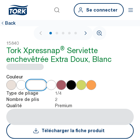
Se connecter
Back
1 / 7
15840
®
Tork Xpressnap
Serviette
enchevêtrée Extra Doux, Blanc
Couleur
1/4
Type de pliage
2
Nombre de plis
Premium
Qualité
Télécharger la fiche produit