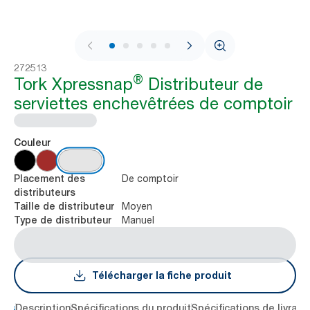
1 / 8
272513
®
Tork Xpressnap
Distributeur de
serviettes enchevêtrées de comptoir
Couleur
De comptoir
Placement des
distributeurs
Moyen
Taille de distributeur
Manuel
Type de distributeur
Télécharger la fiche produit
lés
Description
Spécifications du produit
Spécifications de livrais