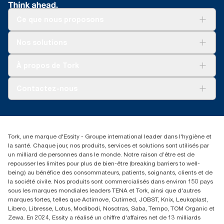
Certifiés par l’Association suédoise de lutte contre les
clés relatifs aux différents produits
poids du système Tork Xpressnap de comptoir et du distributeur
consommation. Comme ces données sont une moyenne des
rhumatismes.
de serviettes traditionnel Tork (271600 avec 10935)
systèmes, elles ne doivent pas être utilisées à des fins de
Ce que nous proposons
création de rapports relatifs à l’empreinte carbone pour des
***
Des restrictions locales peuvent s’appliquer. Avant de le jeter
articles et une consommation spécifiques.
dans le bac de compostage industriel, veuillez contrôler auprès
Solutions
Nos solutions
des autorités locales que le produit est accepté. Veuillez
**
On average, compared to the average of all Tork Xpressnap®
Développement durable
également vous assurer que le produit n’a pas été utilisé en
system (N4) refill carbon footprint before commencing purchase
Tork Clean Care
Tork Vision Nettoyage
association avec des substances dangereuses ou non
À propos de Tork
of renewable electricity, verified and matched through
AD-a-Glance
compostables.
Guarantees of Origin, for our paper making operations. The
Tork PaperCircle
resulting carbon footprint reductions were quantified in a third
À propos de nous
Contactez-nous
party reviewed cradle-to-grave Life Cycle Assessment.
Reclamation pour produit
Reclamation pour service
torkmaster@essity.com
Reclamation pour distributeurs
+41 (0)848/810152
Rechercher des distributeurs
Tork, une marque d'Essity - Groupe international leader dans l'hygiène et
Essity Switzerland AG
la santé. Chaque jour, nos produits, services et solutions sont utilisés par
Parkstraße 1b
un milliard de personnes dans le monde. Notre raison d’être est de
6214 Schenkon
repousser les limites pour plus de bien-être (breaking barriers to well-
Lundi-jeudi 8:00-16:30 | Vendredi 8:00-15:00
being) au bénéfice des consommateurs, patients, soignants, clients et de
GLN: 7609999000928
la société civile. Nos produits sont commercialisés dans environ 150 pays
sous les marques mondiales leaders TENA et Tork, ainsi que d'autres
marques fortes, telles que Actimove, Cutimed, JOBST, Knix, Leukoplast,
Libero, Libresse, Lotus, Modibodi, Nosotras, Saba, Tempo, TOM Organic et
Zewa. En 2024, Essity a réalisé un chiffre d'affaires net de 13 milliards