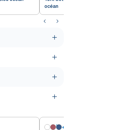
océan
+
6