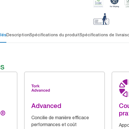
lés
Description
Spécifications du produit
Spécifications de livrais
és
Advanced
Cou
g®
pra
Concilie de manière efficace
performances et coût
Appo