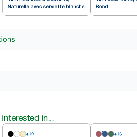
Naturelle avec serviette blanche
Rond
tions
interested in...
+
19
+
16