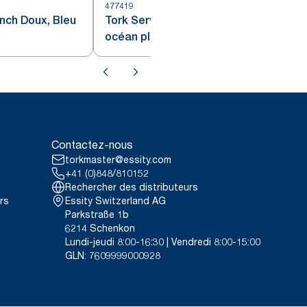
477419
4
nch Doux, Bleu
Tork Serviette Lunch Doux, Bleu
océan pliage 1/8
Contactez-nous
torkmaster@essity.com
+41 (0)848/810152
Rechercher des distributeurs
rs
Essity Switzerland AG
Parkstraße 1b
6214 Schenkon
Lundi-jeudi 8:00-16:30 | Vendredi 8:00-15:00
GLN: 7609999000928