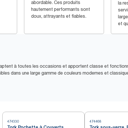
abordable. Ces produits
la r
hautement performants sont
serv
doux, attrayants et fiables.
larg
et qu
aptent à toutes les occasions et apportent classe et fonctionn
nibles dans une large gamme de couleurs modernes et classiqu
474330
474468
Tork Pochette à Couverts,
Tork sous-verre,