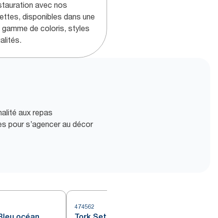
estauration avec nos
iettes, disponibles dans une
e gamme de coloris, styles
alités.
alité aux repas
es pour s’agencer au décor
474562
 Bleu océan
Tork Set de table en papier, Bleu