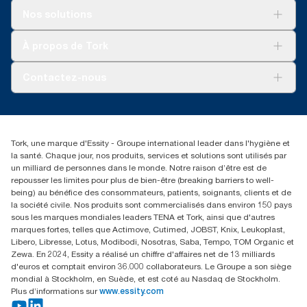
Solutions
Nos solutions
Développement durable
Tork Clean Care
Tork Vision Nettoyage
À propos de Tork
AD-a-Glance
Tork PaperCircle
À propos de nous
Contactez-nous
Reclamation pour produit
Reclamation pour service
torkmaster@essity.com
Reclamation pour distributeurs
+41 (0)848/810152
Rechercher des distributeurs
Tork, une marque d'Essity - Groupe international leader dans l'hygiène et
Essity Switzerland AG
la santé. Chaque jour, nos produits, services et solutions sont utilisés par
Parkstraße 1b
un milliard de personnes dans le monde. Notre raison d’être est de
6214 Schenkon
repousser les limites pour plus de bien-être (breaking barriers to well-
Lundi-jeudi 8:00-16:30 | Vendredi 8:00-15:00
being) au bénéfice des consommateurs, patients, soignants, clients et de
GLN: 7609999000928
la société civile. Nos produits sont commercialisés dans environ 150 pays
sous les marques mondiales leaders TENA et Tork, ainsi que d'autres
marques fortes, telles que Actimove, Cutimed, JOBST, Knix, Leukoplast,
Libero, Libresse, Lotus, Modibodi, Nosotras, Saba, Tempo, TOM Organic et
Zewa. En 2024, Essity a réalisé un chiffre d'affaires net de 13 milliards
d'euros et comptait environ 36.000 collaborateurs. Le Groupe a son siège
mondial à Stockholm, en Suède, et est coté au Nasdaq de Stockholm.
Plus d’informations sur
www.essity.com