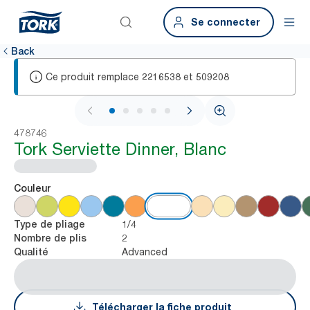
Se connecter
Back
Ce produit remplace
et
2216538
509208
1 / 5
478746
Tork Serviette Dinner, Blanc
Couleur
1/4
Type de pliage
2
Nombre de plis
Advanced
Qualité
Télécharger la fiche produit