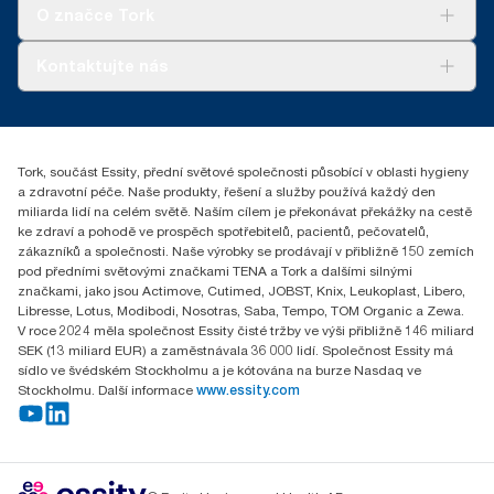
Tork Clean Care
Tork Vision Cleaning
O značce Tork
AD-a-Glance
Tork PaperCircle
O nás
Kontaktujte nás
Úspěšné příběhy
+420 221 706 111
reception.prague@essity.com
Essity Czech Republic s.r.o.
Tork, součást Essity, přední světové společnosti působící v oblasti hygieny
Praha 8, Karlin, Sokolovská 100/94
a zdravotní péče. Naše produkty, řešení a služby používá každý den
186 00 Česká republika
miliarda lidí na celém světě. Naším cílem je překonávat překážky na cestě
ke zdraví a pohodě ve prospěch spotřebitelů, pacientů, pečovatelů,
zákazníků a společnosti. Naše výrobky se prodávají v přibližně 150 zemích
pod předními světovými značkami TENA a Tork a dalšími silnými
značkami, jako jsou Actimove, Cutimed, JOBST, Knix, Leukoplast, Libero,
Libresse, Lotus, Modibodi, Nosotras, Saba, Tempo, TOM Organic a Zewa.
V roce 2024 měla společnost Essity čisté tržby ve výši přibližně 146 miliard
SEK (13 miliard EUR) a zaměstnávala 36 000 lidí. Společnost Essity má
sídlo ve švédském Stockholmu a je kótována na burze Nasdaq ve
Stockholmu. Další informace
www.essity.com