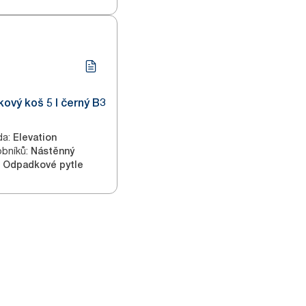
ový koš 5 l černý B3
da
:
Elevation
obníků
:
Nástěnný
Odpadkové pytle