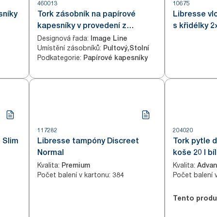
460013
10675
sníky
Tork zásobník na papírové
Libresse vl
kapesníky v provedení z
s křidélky 
nerezové oceli (F1)
Designová řada
:
Image Line
Umístění zásobníků
:
Pultový,Stolní
Podkategorie
:
Papírové kapesníky
117282
204020
 Slim
Libresse tampóny Discreet
Tork pytle
Normal
koše 20 l bí
Kvalita
:
Kvalita
:
Premium
Adva
Počet balení v kartonu
:
Počet balení 
384
Tento produ