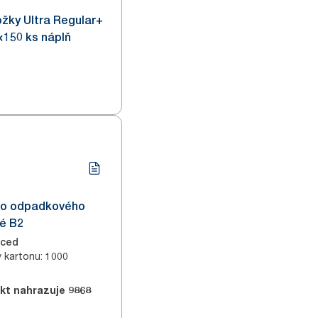
ožky Ultra Regular+
2×150 ks náplň
 do odpadkového
lé B2
nced
v kartonu
:
1000
kt nahrazuje
9868