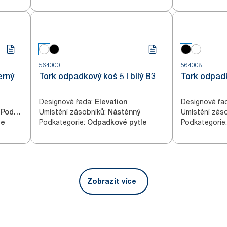
564000
564008
erný
Tork odpadkový koš 5 l bílý B3
Tork odpadk
Designová řada
:
Designová řa
Elevation
Umístění zásobníků
:
Umístění zás
Nástěnný,Podlahový
Nástěnný
Podkategorie
:
Podkategorie
:
le
Odpadkové pytle
Zobrazit více