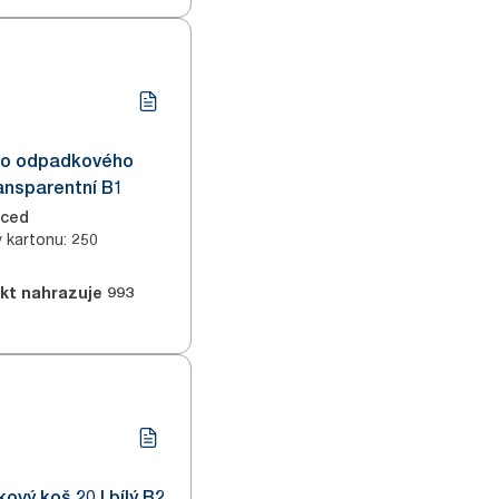
 do odpadkového
ransparentní B1
nced
v kartonu
:
250
kt nahrazuje
993
ový koš 20 l bílý B2