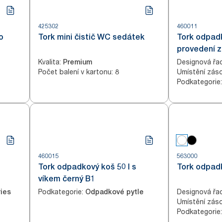
425302
460011
o
Tork mini čistič WC sedátek
Tork odpadk
provedení z
mium
Kvalita
:
Designová řa
Premium
Počet balení v kartonu
:
Umístění zás
8
Podkategorie
:
460015
563000
Tork odpadkový koš 50 l s
Tork odpadk
víkem černý B1
Podkategorie
:
Designová řa
ies
Odpadkové pytle
Umístění zás
Podkategorie
: