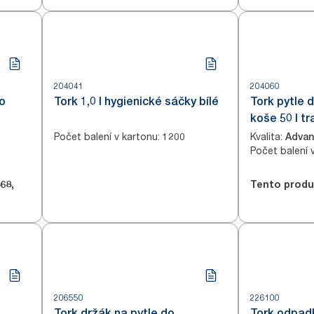
204041
204060
o
Tork 1,0 l hygienické sáčky bílé
Tork pytle
koše 50 l t
Počet balení v kartonu
:
Kvalita
:
1200
Adva
Počet balení 
68
,
Tento produ
206550
226100
Tork držák na pytle do
Tork odpadk