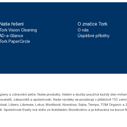
Naše řešení
O značce Tork
Tork Vision Cleaning
O nás
AD-a-Glance
Úspěšné příběhy
Tork PaperCircle
hygieny a zdravotní péče. Naše produkty, řešení a služby používá každý den milia
čovatelů, zákazníků a společnosti. Naše výrobky se prodávají v přibližně 150 z
ast, Libero, Libresse, Lotus, Modibodi, Nosotras, Saba, Tempo, TOM Organic a Ze
lidí. Společnost Essity má sídlo ve švédském Stockholmu a je kótována na burze