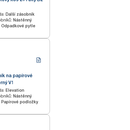
da
:
Další zásobník
obníků
:
Nástěnný
Odpadkové pytle
ík na papírové
rný V1
da
:
Elevation
obníků
:
Nástěnný
Papírové podložky