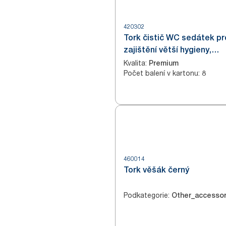
420302
Tork čistič WC sedátek pr
zajištění větší hygieny,
zásobníky S2, kvalita Pre
Kvalita
:
Premium
Počet balení v kartonu
:
8
460014
Tork věšák černý
Podkategorie
:
Other_accessor