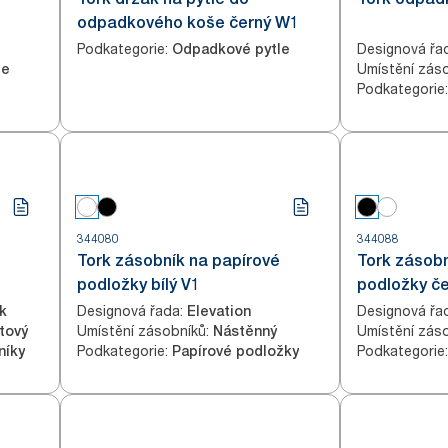
odpadkového koše černý W1
Podkategorie
:
Designová řa
Odpadkové pytle
Umístění zás
le
Podkategorie
:
344080
344088
Tork zásobník na papírové
Tork zásobn
podložky bílý V1
podložky če
Designová řada
:
Designová řa
k
Elevation
Umístění zásobníků
:
Umístění zás
ltový
Nástěnný
Podkategorie
:
Podkategorie
:
níky
Papírové podložky