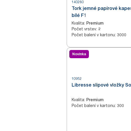
140280
Tork jemné papírové kape
bílé F1
Kvalita
:
Premium
Počet vrstev
:
2
Počet balení v kartonu
:
3000
Novinka
10952
Libresse slipové vložky So
Kvalita
:
Premium
Počet balení v kartonu
:
300