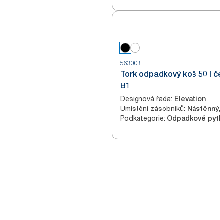
563008
Tork odpadkový koš 50 l č
B1
Designová řada
:
Elevation
Umístění zásobníků
:
Podkategorie
:
Odpadkové pyt