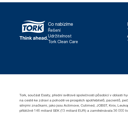
Co nabízíme
Řešení
Udržitelnost
Tork Clean Care
Tork, součást Essity, přední světové společnosti působící v oblasti 
na cestě ke zdraví a pohodě ve prospěch spotřebitelů, pacientů, pe
silnými značkami, jako jsou Actimove, Cutimed, JOBST, Knix, Leukopl
přibližně 146 miliard SEK (13 miliard EUR) a zaměstnávala 36 000 