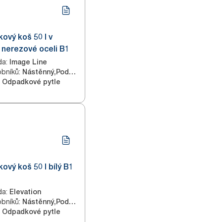
ový koš 50 l v
 nerezové oceli B1
da
:
Image Line
obníků
:
Nástěnný,Podlahový
Odpadkové pytle
ový koš 50 l bílý B1
da
:
Elevation
obníků
:
Nástěnný,Podlahový
Odpadkové pytle