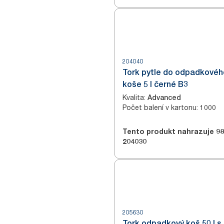
204040
Tork pytle do odpadkovéh
koše 5 l černé B3
Kvalita
:
Advanced
Počet balení v kartonu
:
1000
Tento produkt nahrazuje
98
204030
205630
Tork odpadkový koš 50 l s