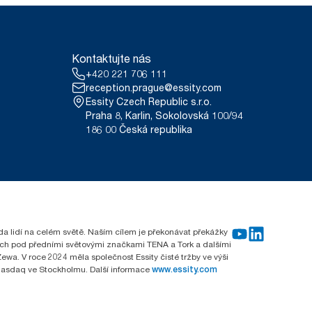
Kontaktujte nás
+420 221 706 111
reception.prague@essity.com
Essity Czech Republic s.r.o.
Praha 8, Karlin, Sokolovská 100/94
186 00 Česká republika
rda lidí na celém světě. Naším cílem je překonávat překážky
emích pod předními světovými značkami TENA a Tork a dalšími
wa. V roce 2024 měla společnost Essity čisté tržby ve výši
 Nasdaq ve Stockholmu. Další informace
www.essity.com