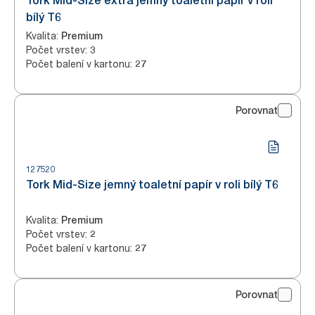
Tork Mid-Size extra jemný toaletní papír v roli
bílý T6
Kvalita
:
Premium
Počet vrstev
:
3
Počet balení v kartonu
:
27
Porovnat
127520
Tork Mid-Size jemný toaletní papír v roli bílý T6
Kvalita
:
Premium
Počet vrstev
:
2
Počet balení v kartonu
:
27
Porovnat