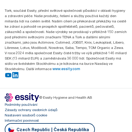
Essity Czech Republic s.r.o.
Tork, součást Essity, přední světové společnosti působící v oblasti hygieny
Praha 8, Karlin, Sokolovská 100/94
a zdravotní péče. Naše produkty, řešení a služby používá každý den
186 00 Česká republika
miliarda lidí na celém světě. Naším cílem je překonávat překážky na cestě
ke zdraví a pohodě ve prospěch spotřebitelů, pacientů, pečovatelů,
zákazníků a společnosti. Naše výrobky se prodávají v přibližně 150 zemích
pod předními světovými značkami TENA a Tork a dalšími silnými
značkami, jako jsou Actimove, Cutimed, JOBST, Knix, Leukoplast, Libero,
Libresse, Lotus, Modibodi, Nosotras, Saba, Tempo, TOM Organic a Zewa.
V roce 2024 měla společnost Essity čisté tržby ve výši přibližně 146 miliard
SEK (13 miliard EUR) a zaměstnávala 36 000 lidí. Společnost Essity má
sídlo ve švédském Stockholmu a je kótována na burze Nasdaq ve
Stockholmu. Další informace
www.essity.com
© Essity Hygiene and Health AB
Podmínky používání
Zásady ochrany osobních údajů
Nastavení souborů cookie
Informační povinnost
Czech Republic | Česká Republika