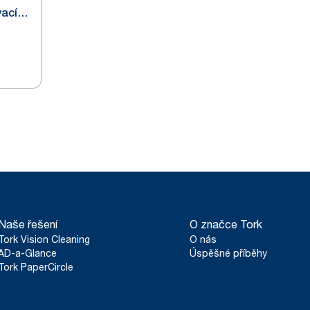
vací
Naše řešení
O značce Tork
Tork Vision Cleaning
O nás
AD-a-Glance
Úspěšné příběhy
Tork PaperCircle