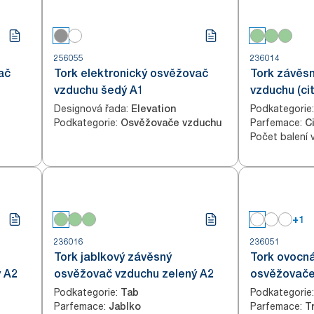
256055
236014
ač
Tork elektronický osvěžovač
Tork závěs
vzduchu šedý A1
vzduchu (ci
Designová řada
:
Podkategorie
:
Elevation
Podkategorie
:
Parfemace
:
Osvěžovače vzduchu
C
Počet balení 
+1
236016
236051
Tork jablkový závěsný
Tork ovocn
 A2
osvěžovač vzduchu zelený A2
osvěžovače
Podkategorie
:
Podkategorie
:
Tab
Parfemace
:
Parfemace
:
Jablko
T