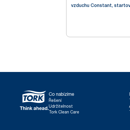
vzduchu Constant, starto
balíček
Co nabízíme
Řešení
Udržitelnost
Tork Clean Care