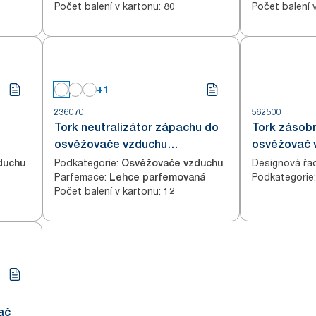
Počet balení v kartonu
:
Počet balení 
80
+1
236070
562500
Tork neutralizátor zápachu do
Tork zásobn
osvěžovače vzduchu
osvěžovač v
transparentní A1
Podkategorie
:
Designová řa
duchu
Osvěžovače vzduchu
Parfemace
:
Podkategorie
:
Lehce parfemovaná
Počet balení v kartonu
:
12
ač