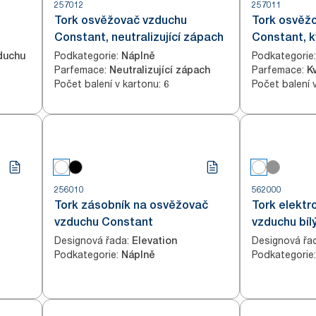
257012
257011
Tork osvěžovač vzduchu
Tork osvěž
Constant, neutralizující zápach
Constant, k
Podkategorie
:
Podkategorie
:
duchu
Náplně
Parfemace
:
Parfemace
:
Neutralizující zápach
K
Počet balení v kartonu
:
Počet balení 
6
256010
562000
Tork zásobník na osvěžovač
Tork elektr
vzduchu Constant
vzduchu bíl
Designová řada
:
Designová řa
Elevation
Podkategorie
:
Podkategorie
:
Náplně