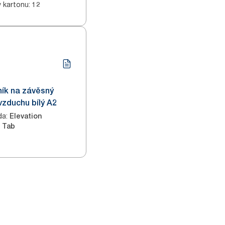
v kartonu
:
12
ík na závěsný
zduchu bílý A2
da
:
Elevation
Tab