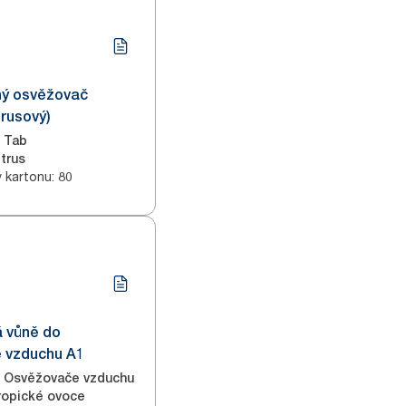
ný osvěžovač
trusový)
Tab
itrus
v kartonu
:
80
á vůně do
 vzduchu A1
Osvěžovače vzduchu
ropické ovoce