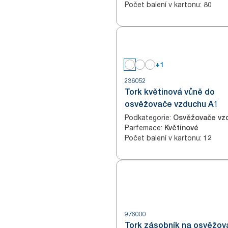
Počet balení v kartonu
:
80
+1
236052
Tork květinová vůně do
osvěžovače vzduchu A1
Podkategorie
:
Osvěžovače vz
Parfemace
:
Květinové
Počet balení v kartonu
:
12
976000
Tork zásobník na osvěžov