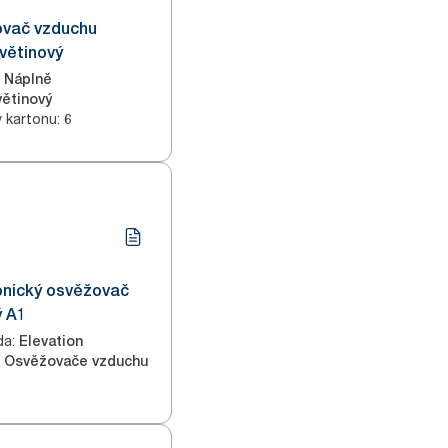
ovač vzduchu
větinový
Náplně
větinový
v kartonu
:
6
onický osvěžovač
ý A1
da
:
Elevation
Osvěžovače vzduchu