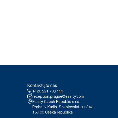
Kontaktujte nás
+420 221 706 111
reception.prague@essity.com
Essity Czech Republic s.r.o.
Praha 8, Karlin, Sokolovská 100/94
186 00 Česká republika