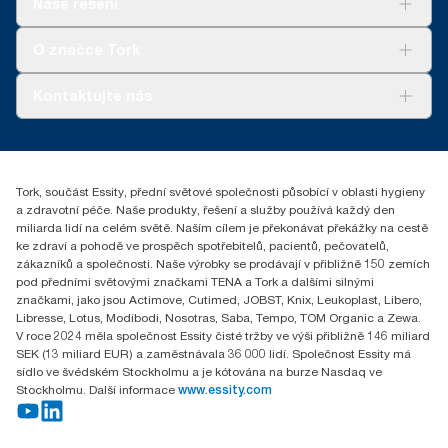
Naše řešení
Udržitelnost
Tork Clean Care
Tork Vision Cleaning
O značce Tork
AD-a-Glance
Tork PaperCircle
O nás
Kontaktujte nás
Úspěšné příběhy
+420 221 706 111
reception.prague@essity.com
Essity Czech Republic s.r.o.
Tork, součást Essity, přední světové společnosti působící v oblasti hygieny
Praha 8, Karlin, Sokolovská 100/94
a zdravotní péče. Naše produkty, řešení a služby používá každý den
186 00 Česká republika
miliarda lidí na celém světě. Naším cílem je překonávat překážky na cestě
ke zdraví a pohodě ve prospěch spotřebitelů, pacientů, pečovatelů,
zákazníků a společnosti. Naše výrobky se prodávají v přibližně 150 zemích
pod předními světovými značkami TENA a Tork a dalšími silnými
značkami, jako jsou Actimove, Cutimed, JOBST, Knix, Leukoplast, Libero,
Libresse, Lotus, Modibodi, Nosotras, Saba, Tempo, TOM Organic a Zewa.
V roce 2024 měla společnost Essity čisté tržby ve výši přibližně 146 miliard
SEK (13 miliard EUR) a zaměstnávala 36 000 lidí. Společnost Essity má
sídlo ve švédském Stockholmu a je kótována na burze Nasdaq ve
Stockholmu. Další informace
www.essity.com