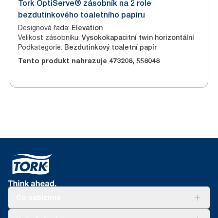
Tork OptiServe® zásobník na 2 role
bezdutinkového toaletního papíru
Designová řada
:
Elevation
Velikost zásobníku
:
Vysokokapacitní twin horizontální
Podkategorie
:
Bezdutinkový toaletní papír
Tento produkt nahrazuje
473208
,
558048
Co nabízíme
Řešení