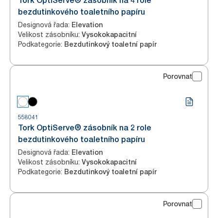
Tork OptiServe® zásobník na 4 role
bezdutinkového toaletního papíru
Designová řada
:
Elevation
Velikost zásobníku
:
Vysokokapacitní
Podkategorie
:
Bezdutinkový toaletní papír
Porovnat
558041
Tork OptiServe® zásobník na 2 role
bezdutinkového toaletního papíru
Designová řada
:
Elevation
Velikost zásobníku
:
Vysokokapacitní
Podkategorie
:
Bezdutinkový toaletní papír
Porovnat