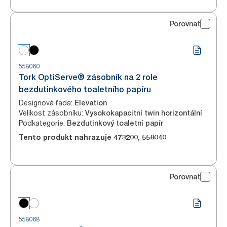
Porovnat
558060
Tork OptiServe® zásobník na 2 role
bezdutinkového toaletního papíru
Designová řada
:
Elevation
Velikost zásobníku
:
Vysokokapacitní twin horizontální
Podkategorie
:
Bezdutinkový toaletní papír
Tento produkt nahrazuje
473200
,
558040
Porovnat
558068