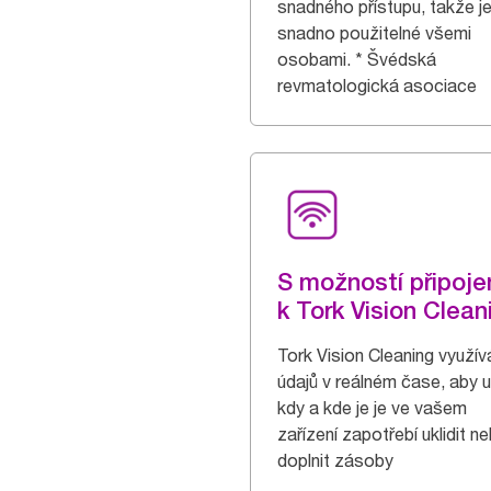
snadného přístupu, takže j
snadno použitelné všemi
osobami. * Švédská
revmatologická asociace
S možností připoje
k Tork Vision Clean
Tork Vision Cleaning využívá
údajů v reálném čase, aby ur
kdy a kde je je ve vašem
zařízení zapotřebí uklidit n
doplnit zásoby