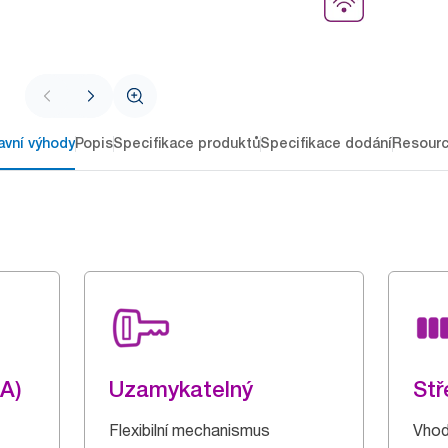
avní výhody
Popis
Specifikace produktů
Specifikace dodání
Resour
RA)
Uzamykatelný
Stř
Flexibilní mechanismus
Vhod