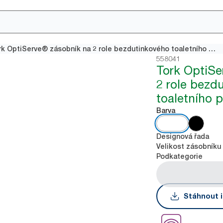
Tork OptiServe® zásobník na 2 role bezdutinkového toaletního papíru
558041
Tork OptiSe
2 role bezd
toaletního 
Barva
Designová řada
Velikost zásobníku
Podkategorie
Stáhnout i