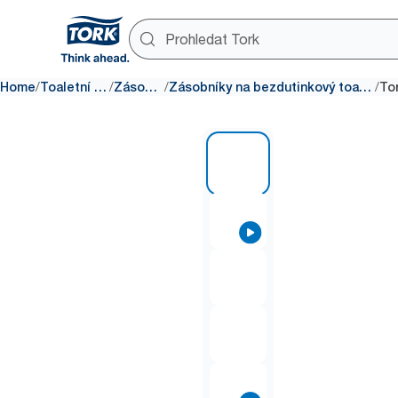
/
/
/
/
Home
Toaletní papír
Zásobníky
Zásobníky na bezdutinkový toaletní papír
1 of 6