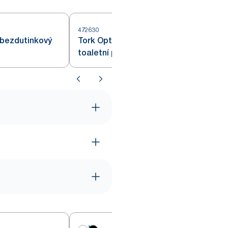
472630
4
 bezdutinkový
Tork OptiServe® bezdutinkový
toaletní papír