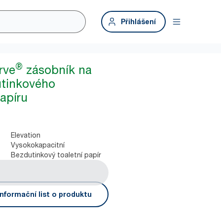
Přihlášení
®
rve
zásobník na
utinkového
papíru
Elevation
Vysokokapacitní
Bezdutinkový toaletní papír
nformační list o produktu