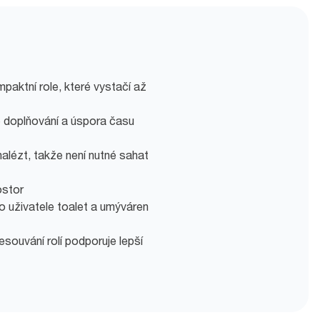
paktní role, které vystačí až
 doplňování a úspora času
nalézt, takže není nutné sahat
ostor
ro uživatele toalet a umýváren
ouvání rolí podporuje lepší