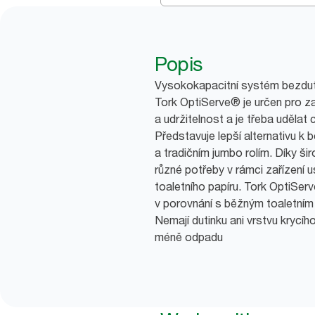
Popis
Vysokokapacitní systém bezdut
Tork OptiServe® je určen pro zař
a udržitelnost a je třeba udělat 
Představuje lepší alternativu k
a tradičním jumbo rolím. Díky ši
různé potřeby v rámci zařízení 
toaletního papíru. Tork OptiSer
v porovnání s běžným toaletním 
Nemají dutinku ani vrstvu krycí
méně odpadu