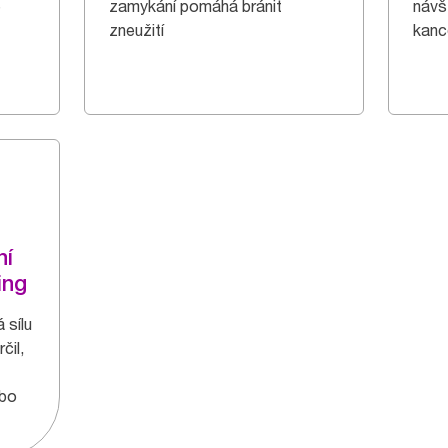
e
zamykání pomáhá bránit
návš
zneužití
kanc
ní
ing
 sílu
čil,
ebo