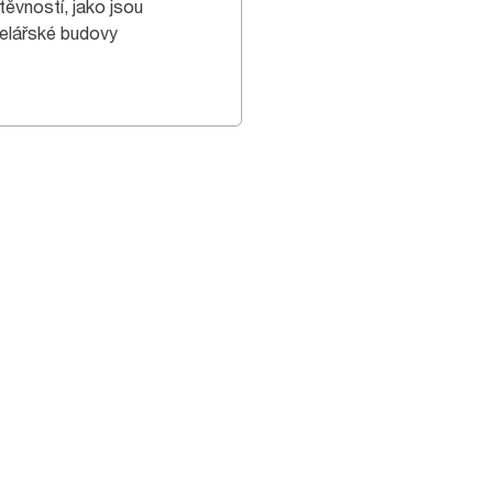
těvností, jako jsou
elářské budovy