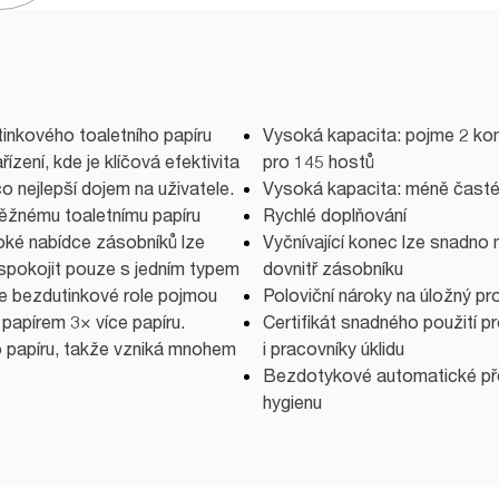
inkového toaletního papíru
Vysoká kapacita: pojme 2 kom
ízení, kde je klíčová efektivita
pro 145 hostů
co nejlepší dojem na uživatele.
Vysoká kapacita: méně časté
 běžnému toaletnímu papíru
Rychlé doplňování
roké nabídce zásobníků lze
Vyčnívající konec lze snadno 
uspokojit pouze s jedním typem
dovnitř zásobníku
ve bezdutinkové role pojmou
Poloviční nároky na úložný pr
papírem 3× více papíru.
Certifikát snadného použití p
ho papíru, takže vzniká mnohem
i pracovníky úklidu
Bezdotykové automatické přes
hygienu