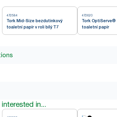
472584
472620
Tork Mid-Size bezdutinkový
Tork OptiServe®
toaletní papír v roli bílý T7
toaletní papír
tions
interested in...