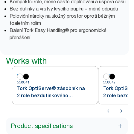
Kompaktní role, méně časté doplňování a úspora času
Bez dutinky a vrstvy krycího papíru = méně odpadu
Poloviční nároky na úložný prostor oproti běžným
toaletním rolím
Balení Tork Easy Handling® pro ergonomické
přenášení
Works with
558041
558042
Tork OptiServe® zásobník na
Tork OptiSer
2 role bezdutinkového
2 role bezdu
toaletního papíru
toaletního pa
Product specifications