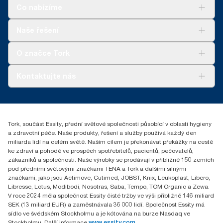
www.climate-id.com/en-gb/9VIUDN
Co nabízíme
**
Platí pro evropský sortiment náplní Tork OptiServe® na jedno
použití. Na základě hodnocení životního cyklu (LCA), které
Řešení
Naše řešení
ověřila třetí strana a které zahrnuje všechny úrovně kvality náplní
Udržitelnost
v kombinaci s údaji o spotřebě. Vzhledem k tomu, že tyto údaje
Tork Clean Care
Tork Vision Cleaning
O značce Tork
jsou systémovým průměrem, nejsou určeny k vykazování
AD-a-Glance
informací o emisích uhlíku pro konkrétní výrobky a spotřebu.
Tork PaperCircle
O nás
Kontaktujte nás
Úspěšné příběhy
+420 221 706 111
reception.prague@essity.com
Essity Czech Republic s.r.o.
Tork, součást Essity, přední světové společnosti působící v oblasti hygieny
Praha 8, Karlin, Sokolovská 100/94
a zdravotní péče. Naše produkty, řešení a služby používá každý den
186 00 Česká republika
miliarda lidí na celém světě. Naším cílem je překonávat překážky na cestě
ke zdraví a pohodě ve prospěch spotřebitelů, pacientů, pečovatelů,
zákazníků a společnosti. Naše výrobky se prodávají v přibližně 150 zemích
pod předními světovými značkami TENA a Tork a dalšími silnými
značkami, jako jsou Actimove, Cutimed, JOBST, Knix, Leukoplast, Libero,
Libresse, Lotus, Modibodi, Nosotras, Saba, Tempo, TOM Organic a Zewa.
V roce 2024 měla společnost Essity čisté tržby ve výši přibližně 146 miliard
SEK (13 miliard EUR) a zaměstnávala 36 000 lidí. Společnost Essity má
sídlo ve švédském Stockholmu a je kótována na burze Nasdaq ve
Stockholmu. Další informace
www.essity.com