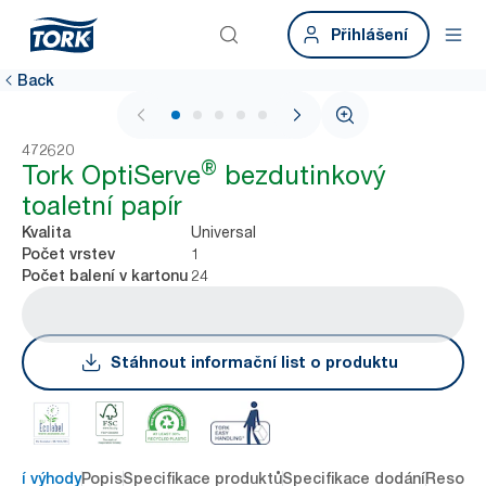
Přihlášení
Back
1 / 5
472620
®
Tork OptiServe
bezdutinkový
toaletní papír
Universal
Kvalita
1
Počet vrstev
24
Počet balení v kartonu
Stáhnout informační list o produktu
avní výhody
Popis
Specifikace produktů
Specifikace dodání
Resour