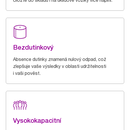
Uložte do skladu i na úklidové vozíky více náplní.
Bezdutinkový
Absence dutinky znamená nulový odpad, což
zlepšuje vaše výsledky v oblasti udržitelnosti
i vaši pověst.
Vysokokapacitní