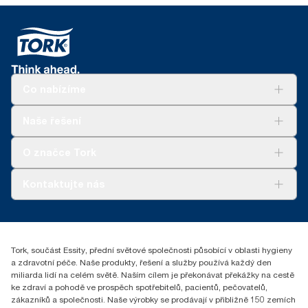
Co nabízíme
Řešení
Naše řešení
Udržitelnost
Tork Clean Care
Tork Vision Cleaning
O značce Tork
AD-a-Glance
Tork PaperCircle
O nás
Kontaktujte nás
Úspěšné příběhy
+420 221 706 111
reception.prague@essity.com
Essity Czech Republic s.r.o.
Tork, součást Essity, přední světové společnosti působící v oblasti hygieny
Praha 8, Karlin, Sokolovská 100/94
a zdravotní péče. Naše produkty, řešení a služby používá každý den
186 00 Česká republika
miliarda lidí na celém světě. Naším cílem je překonávat překážky na cestě
ke zdraví a pohodě ve prospěch spotřebitelů, pacientů, pečovatelů,
zákazníků a společnosti. Naše výrobky se prodávají v přibližně 150 zemích