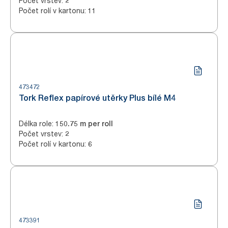
Počet vrstev
:
2
Počet rolí v kartonu
:
11
473472
Tork Reflex papírové utěrky Plus bílé M4
Délka role
:
150.75 m per roll
Počet vrstev
:
2
Počet rolí v kartonu
:
6
473391