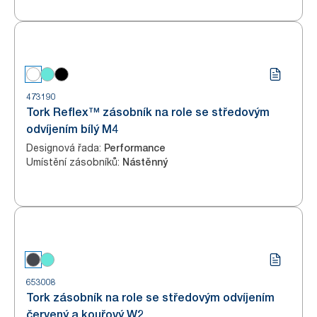
473190
Tork Reflex™ zásobník na role se středovým
odvíjením bílý M4
Designová řada
:
Performance
Umístění zásobníků
:
Nástěnný
653008
Tork zásobník na role se středovým odvíjením
červený a kouřový W2