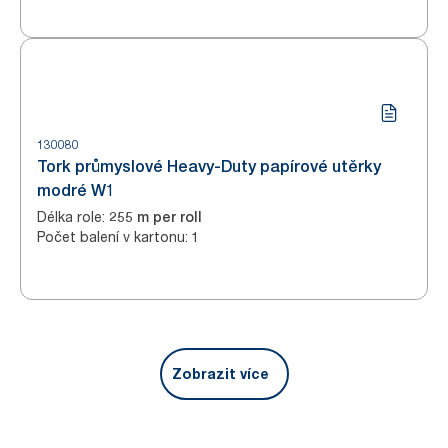
130080
Tork průmyslové Heavy-Duty papírové utěrky
modré W1
Délka role
:
255 m per roll
Počet balení v kartonu
:
1
Zobrazit více