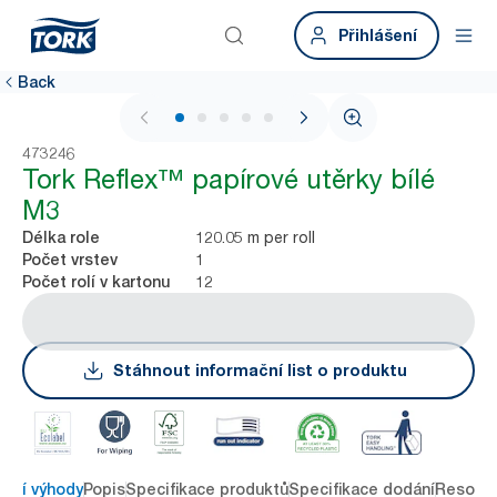
Přihlášení
Back
1 / 5
473246
Tork Reflex™ papírové utěrky bílé
M3
120.05 m per roll
Délka role
1
Počet vrstev
12
Počet rolí v kartonu
Stáhnout informační list o produktu
avní výhody
Popis
Specifikace produktů
Specifikace dodání
Resour