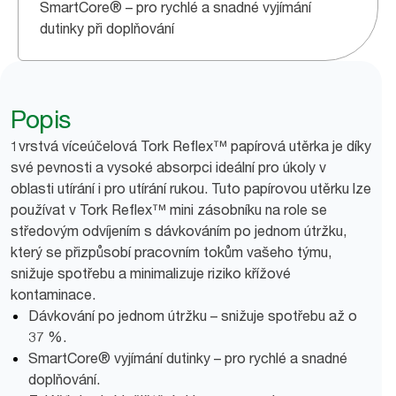
SmartCore® – pro rychlé a snadné vyjímání
dutinky při doplňování
Popis
1vrstvá víceúčelová Tork Reflex™ papírová utěrka je díky
své pevnosti a vysoké absorpci ideální pro úkoly v
oblasti utírání i pro utírání rukou. Tuto papírovou utěrku lze
používat v Tork Reflex™ mini zásobníku na role se
středovým odvíjením s dávkováním po jednom útržku,
který se přizpůsobí pracovním tokům vašeho týmu,
snižuje spotřebu a minimalizuje riziko křížové
kontaminace.
Dávkování po jednom útržku – snižuje spotřebu až o
37 %.
SmartCore® vyjímání dutinky – pro rychlé a snadné
doplňování.