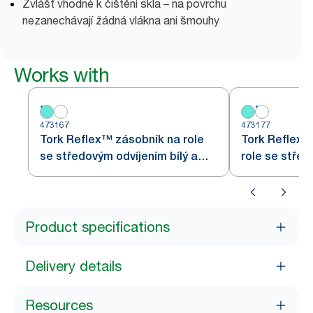
Zvlášť vhodné k čištění skla – na povrchu
nezanechávají žádná vlákna ani šmouhy
Works with
473167
473177
Tork Reflex™ zásobník na role
Tork Reflex™
se středovým odvíjením bílý a
role se střed
tyrkysový M3
M3
Product specifications
Delivery details
Resources