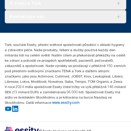
Tork Vision Cleaning
O značce Tork
uhlíku pro konkrétní výrobky a spotřebu.
AD-a-Glance
Tork PaperCircle
O nás
Kontaktujte nás
Úspěšné příběhy
+420 221 706 111
reception.prague@essity.com
Essity Czech Republic s.r.o.
Tork, součást Essity, přední světové společnosti působící v oblasti hygieny
Praha 8, Karlin, Sokolovská 100/94
a zdravotní péče. Naše produkty, řešení a služby používá každý den
186 00 Česká republika
miliarda lidí na celém světě. Naším cílem je překonávat překážky na cestě
ke zdraví a pohodě ve prospěch spotřebitelů, pacientů, pečovatelů,
zákazníků a společnosti. Naše výrobky se prodávají v přibližně 150 zemích
pod předními světovými značkami TENA a Tork a dalšími silnými
značkami, jako jsou Actimove, Cutimed, JOBST, Knix, Leukoplast, Libero,
Libresse, Lotus, Modibodi, Nosotras, Saba, Tempo, TOM Organic a Zewa.
V roce 2024 měla společnost Essity čisté tržby ve výši přibližně 146 miliard
SEK (13 miliard EUR) a zaměstnávala 36 000 lidí. Společnost Essity má
sídlo ve švédském Stockholmu a je kótována na burze Nasdaq ve
Stockholmu. Další informace
www.essity.com
© Essity Hygiene and Health AB