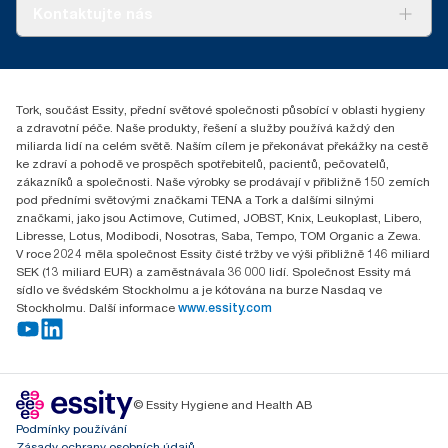
Tork PaperCircle
O nás
Kontaktujte nás
Úspěšné příběhy
+420 221 706 111
reception.prague@essity.com
Essity Czech Republic s.r.o.
Tork, součást Essity, přední světové společnosti působící v oblasti hygieny
Praha 8, Karlin, Sokolovská 100/94
a zdravotní péče. Naše produkty, řešení a služby používá každý den
186 00 Česká republika
miliarda lidí na celém světě. Naším cílem je překonávat překážky na cestě
ke zdraví a pohodě ve prospěch spotřebitelů, pacientů, pečovatelů,
zákazníků a společnosti. Naše výrobky se prodávají v přibližně 150 zemích
pod předními světovými značkami TENA a Tork a dalšími silnými
značkami, jako jsou Actimove, Cutimed, JOBST, Knix, Leukoplast, Libero,
Libresse, Lotus, Modibodi, Nosotras, Saba, Tempo, TOM Organic a Zewa.
V roce 2024 měla společnost Essity čisté tržby ve výši přibližně 146 miliard
SEK (13 miliard EUR) a zaměstnávala 36 000 lidí. Společnost Essity má
sídlo ve švédském Stockholmu a je kótována na burze Nasdaq ve
Stockholmu. Další informace
www.essity.com
© Essity Hygiene and Health AB
Podmínky používání
Zásady ochrany osobních údajů