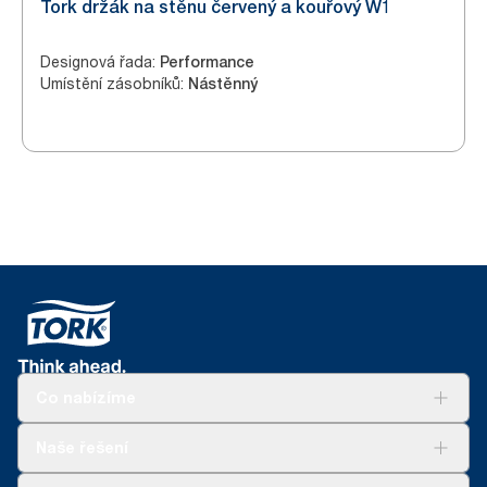
Tork držák na stěnu červený a kouřový W1
Designová řada
:
Performance
Umístění zásobníků
:
Nástěnný
Co nabízíme
Řešení
Naše řešení
Udržitelnost
Tork Clean Care