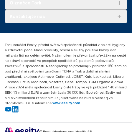
Tork Vision Cleaning
O značce Tork
AD-a-Glance
Tork PaperCircle
O nás
Kontaktujte nás
Úspěšné příběhy
+420 221 706 111
reception.prague@essity.com
Essity Czech Republic s.r.o.
Tork, součást Essity, přední světové společnosti působící v oblasti hygieny
Praha 8, Karlin, Sokolovská 100/94
a zdravotní péče. Naše produkty, řešení a služby používá každý den
186 00 Česká republika
miliarda lidí na celém světě. Naším cílem je překonávat překážky na cestě
ke zdraví a pohodě ve prospěch spotřebitelů, pacientů, pečovatelů,
zákazníků a společnosti. Naše výrobky se prodávají v přibližně 150 zemích
pod předními světovými značkami TENA a Tork a dalšími silnými
značkami, jako jsou Actimove, Cutimed, JOBST, Knix, Leukoplast, Libero,
Libresse, Lotus, Modibodi, Nosotras, Saba, Tempo, TOM Organic a Zewa.
V roce 2024 měla společnost Essity čisté tržby ve výši přibližně 146 miliard
SEK (13 miliard EUR) a zaměstnávala 36 000 lidí. Společnost Essity má
sídlo ve švédském Stockholmu a je kótována na burze Nasdaq ve
Stockholmu. Další informace
www.essity.com
© Essity Hygiene and Health AB