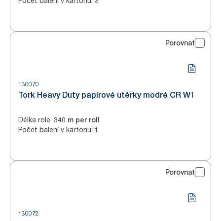
Počet balení v kartonu
:
2
Porovnat
130070
Tork Heavy Duty papírové utěrky modré CR W1
Délka role
:
340 m per roll
Počet balení v kartonu
:
1
Porovnat
130072