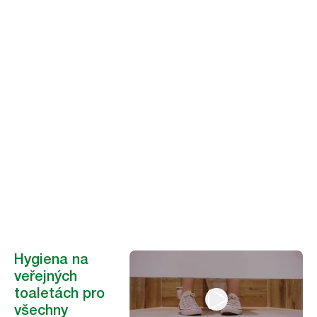
Odstraňování
překážek v
hygieně na
toaletách
Lidé na celém světě čelí každý den viditelným i neviditelným
překážkám v oblasti hygieny na toaletách – a to vzhledem k jejich
individuálním schopnostem, potřebám a okolnostem.
Hygiena na
veřejných
toaletách pro
všechny