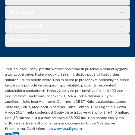
Řešení
Naše řešení
Udržitelnost
Tork Clean Care
Tork Vision Cleaning
O značce Tork
AD-a-Glance
Tork PaperCircle
O nás
Kontaktujte nás
Úspěšné příběhy
+420 221 706 111
reception.prague@essity.com
Essity Czech Republic s.r.o.
Tork, součást Essity, přední světové společnosti působící v oblasti hygieny
Praha 8, Karlin, Sokolovská 100/94
a zdravotní péče. Naše produkty, řešení a služby používá každý den
186 00 Česká republika
miliarda lidí na celém světě. Naším cílem je překonávat překážky na cestě
ke zdraví a pohodě ve prospěch spotřebitelů, pacientů, pečovatelů,
zákazníků a společnosti. Naše výrobky se prodávají v přibližně 150 zemích
pod předními světovými značkami TENA a Tork a dalšími silnými
značkami, jako jsou Actimove, Cutimed, JOBST, Knix, Leukoplast, Libero,
Libresse, Lotus, Modibodi, Nosotras, Saba, Tempo, TOM Organic a Zewa.
V roce 2024 měla společnost Essity čisté tržby ve výši přibližně 146 miliard
SEK (13 miliard EUR) a zaměstnávala 36 000 lidí. Společnost Essity má
sídlo ve švédském Stockholmu a je kótována na burze Nasdaq ve
Stockholmu. Další informace
www.essity.com