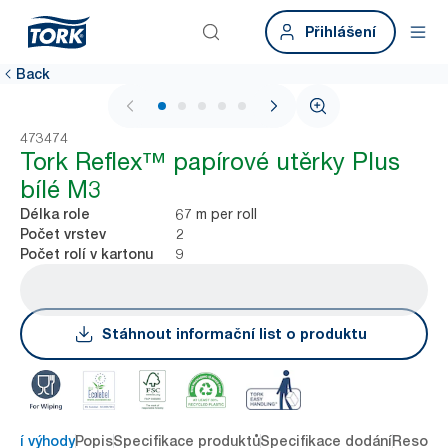
Přihlášení
Back
1 / 5
473474
Tork Reflex™ papírové utěrky Plus
bílé M3
67 m per roll
Délka role
2
Počet vrstev
9
Počet rolí v kartonu
Stáhnout informační list o produktu
avní výhody
Popis
Specifikace produktů
Specifikace dodání
Resour