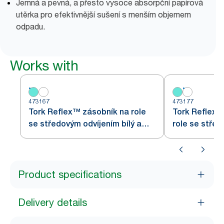
Jemná a pevná, a přesto vysoce absorpční papírová
utěrka pro efektivnější sušení s menším objemem
odpadu.
Works with
473167
473177
Tork Reflex™ zásobník na role
Tork Reflex™
se středovým odvíjením bílý a
role se střed
tyrkysový M3
M3
Product specifications
Delivery details