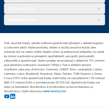
Udržitelnost
průměrem, nejsou určeny k vykazování informací o emisích
Tork Clean Care
Tork Vision Cleaning
O značce Tork
uhlíku pro konkrétní výrobky a spotřebu.
AD-a-Glance
Tork PaperCircle
O nás
Kontaktujte nás
Úspěšné příběhy
+420 221 706 111
reception.prague@essity.com
Essity Czech Republic s.r.o.
Tork, součást Essity, přední světové společnosti působící v oblasti hygieny
Praha 8, Karlin, Sokolovská 100/94
a zdravotní péče. Naše produkty, řešení a služby používá každý den
186 00 Česká republika
miliarda lidí na celém světě. Naším cílem je překonávat překážky na cestě
ke zdraví a pohodě ve prospěch spotřebitelů, pacientů, pečovatelů,
zákazníků a společnosti. Naše výrobky se prodávají v přibližně 150 zemích
pod předními světovými značkami TENA a Tork a dalšími silnými
značkami, jako jsou Actimove, Cutimed, JOBST, Knix, Leukoplast, Libero,
Libresse, Lotus, Modibodi, Nosotras, Saba, Tempo, TOM Organic a Zewa.
V roce 2024 měla společnost Essity čisté tržby ve výši přibližně 146 miliard
SEK (13 miliard EUR) a zaměstnávala 36 000 lidí. Společnost Essity má
sídlo ve švédském Stockholmu a je kótována na burze Nasdaq ve
Stockholmu. Další informace
www.essity.com