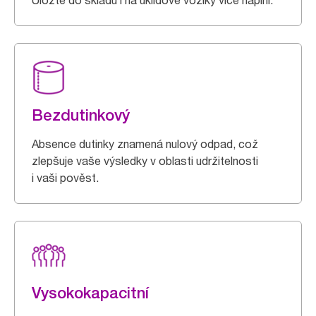
Uložte do skladu i na úklidové vozíky více náplní.
Bezdutinkový
Absence dutinky znamená nulový odpad, což
zlepšuje vaše výsledky v oblasti udržitelnosti
i vaši pověst.
Vysokokapacitní