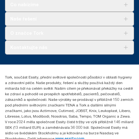
www.climate-id.com/en-gb/9VIUDN
Co nabízíme
**
Platí pro evropský sortiment náplní Tork OptiServe® na jedno
použití. Na základě hodnocení životního cyklu (LCA), které
Řešení
Naše řešení
ověřila třetí strana a které zahrnuje všechny úrovně kvality náplní
Udržitelnost
v kombinaci s údaji o spotřebě. Vzhledem k tomu, že tyto údaje
Tork Clean Care
Tork Vision Cleaning
O značce Tork
jsou systémovým průměrem, nejsou určeny k vykazování
AD-a-Glance
informací o emisích uhlíku pro konkrétní výrobky a spotřebu.
Tork PaperCircle
O nás
Kontaktujte nás
Úspěšné příběhy
+420 221 706 111
reception.prague@essity.com
Essity Czech Republic s.r.o.
Tork, součást Essity, přední světové společnosti působící v oblasti hygieny
Praha 8, Karlin, Sokolovská 100/94
a zdravotní péče. Naše produkty, řešení a služby používá každý den
186 00 Česká republika
miliarda lidí na celém světě. Naším cílem je překonávat překážky na cestě
ke zdraví a pohodě ve prospěch spotřebitelů, pacientů, pečovatelů,
zákazníků a společnosti. Naše výrobky se prodávají v přibližně 150 zemích
pod předními světovými značkami TENA a Tork a dalšími silnými
značkami, jako jsou Actimove, Cutimed, JOBST, Knix, Leukoplast, Libero,
Libresse, Lotus, Modibodi, Nosotras, Saba, Tempo, TOM Organic a Zewa.
V roce 2024 měla společnost Essity čisté tržby ve výši přibližně 146 miliard
SEK (13 miliard EUR) a zaměstnávala 36 000 lidí. Společnost Essity má
sídlo ve švédském Stockholmu a je kótována na burze Nasdaq ve
Stockholmu. Další informace
www.essity.com