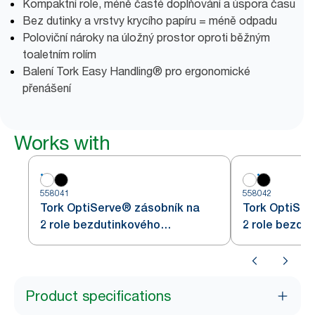
Kompaktní role, méně časté doplňování a úspora času
Bez dutinky a vrstvy krycího papíru = méně odpadu
Poloviční nároky na úložný prostor oproti běžným
toaletním rolím
Balení Tork Easy Handling® pro ergonomické
přenášení
Works with
558041
558042
Tork OptiServe® zásobník na
Tork OptiSer
2 role bezdutinkového
2 role bezdu
toaletního papíru
toaletního pa
Product specifications