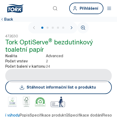
Přihlášení
Back
1 / 5
472630
®
Tork OptiServe
bezdutinkový
toaletní papír
Advanced
Kvalita
2
Počet vrstev
24
Počet balení v kartonu
Stáhnout informační list o produktu
avní výhody
Popis
Specifikace produktů
Specifikace dodání
Resour