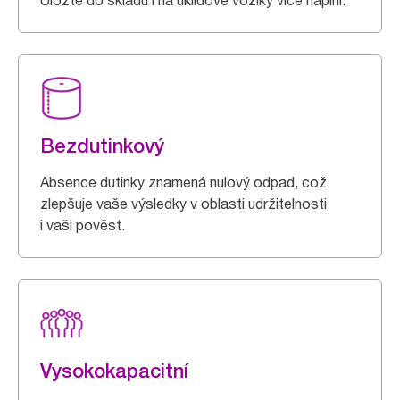
Uložte do skladu i na úklidové vozíky více náplní.
Bezdutinkový
Absence dutinky znamená nulový odpad, což
zlepšuje vaše výsledky v oblasti udržitelnosti
i vaši pověst.
Vysokokapacitní