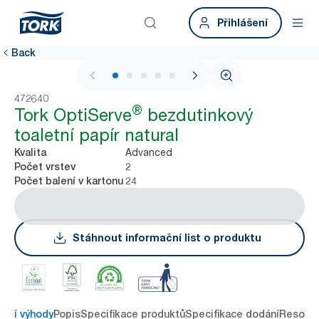
Přihlášení
Back
1 / 5
472640
®
Tork OptiServe
bezdutinkový
toaletní papír natural
Advanced
Kvalita
2
Počet vrstev
24
Počet balení v kartonu
Stáhnout informační list o produktu
avní výhody
Popis
Specifikace produktů
Specifikace dodání
Resour