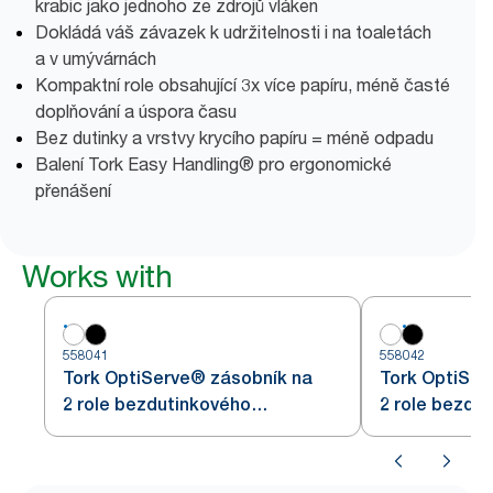
krabic jako jednoho ze zdrojů vláken
Dokládá váš závazek k udržitelnosti i na toaletách
a v umývárnách
Kompaktní role obsahující 3x více papíru, méně časté
doplňování a úspora času
Bez dutinky a vrstvy krycího papíru = méně odpadu
Balení Tork Easy Handling® pro ergonomické
přenášení
Works with
558041
558042
Tork OptiServe® zásobník na
Tork OptiSer
2 role bezdutinkového
2 role bezdu
toaletního papíru
toaletního pa