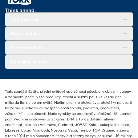
materiálu zahrnujícího dutinky a dvě vrstvy plastového obalu.
zásobníky prodávané nebo pronajímané v Evropě (s výjimkou
Francie) od května 2023. Výrobek s certifikací ClimatePartner:
www.climate-id.com/en-gb/9VIUDN
Co nabízíme
**
Platí pro evropský sortiment náplní Tork OptiServe® na jedno
použití. Na základě hodnocení životního cyklu (LCA), které
Řešení
Naše řešení
ověřila třetí strana a které zahrnuje všechny úrovně kvality náplní
Udržitelnost
v kombinaci s údaji o spotřebě. Vzhledem k tomu, že tyto údaje
Tork Clean Care
Tork Vision Cleaning
O značce Tork
jsou systémovým průměrem, nejsou určeny k vykazování
AD-a-Glance
informací o emisích uhlíku pro konkrétní výrobky a spotřebu.
Tork PaperCircle
O nás
Kontaktujte nás
Úspěšné příběhy
+420 221 706 111
reception.prague@essity.com
Essity Czech Republic s.r.o.
Tork, součást Essity, přední světové společnosti působící v oblasti hygieny
Praha 8, Karlin, Sokolovská 100/94
a zdravotní péče. Naše produkty, řešení a služby používá každý den
186 00 Česká republika
miliarda lidí na celém světě. Naším cílem je překonávat překážky na cestě
ke zdraví a pohodě ve prospěch spotřebitelů, pacientů, pečovatelů,
zákazníků a společnosti. Naše výrobky se prodávají v přibližně 150 zemích
pod předními světovými značkami TENA a Tork a dalšími silnými
značkami, jako jsou Actimove, Cutimed, JOBST, Knix, Leukoplast, Libero,
Libresse, Lotus, Modibodi, Nosotras, Saba, Tempo, TOM Organic a Zewa.
V roce 2024 měla společnost Essity čisté tržby ve výši přibližně 146 miliard