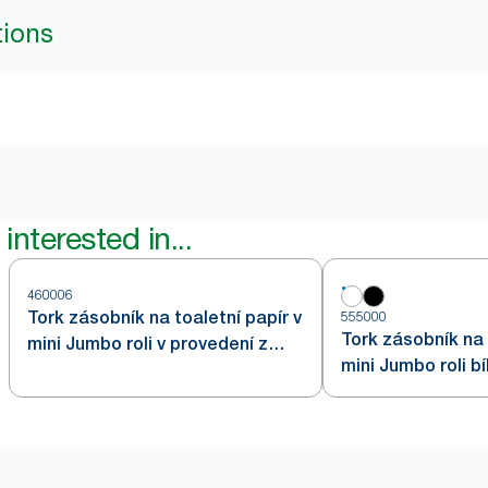
tions
interested in...
460006
Tork zásobník na toaletní papír v
555000
Tork zásobník na 
mini Jumbo roli v provedení z
mini Jumbo roli bí
nerezové oceli T2