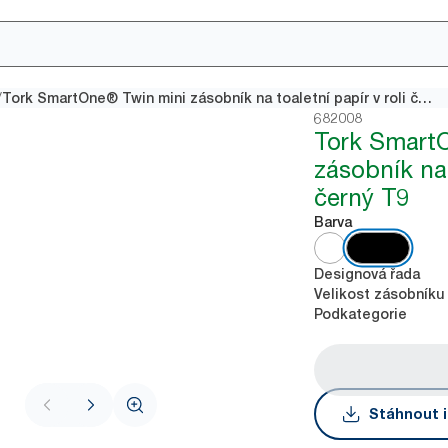
/
Tork SmartOne® Twin mini zásobník na toaletní papír v roli černý T9
682008
Tork Smart
zásobník na 
černý T9
Barva
Designová řada
Velikost zásobníku
Podkategorie
Stáhnout i