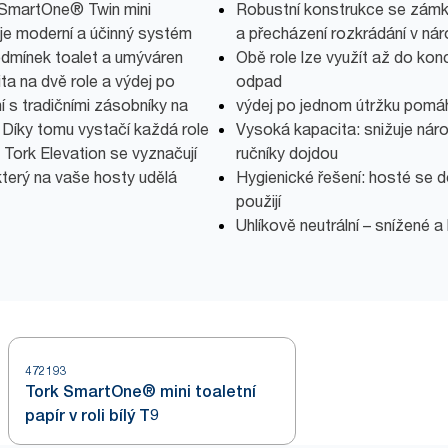
k SmartOne® Twin mini
Robustní konstrukce se zámk
uje moderní a účinný systém
a přecházení rozkrádání v ná
odmínek toalet a umýváren
Obě role lze využít až do kon
a na dvě role a výdej po
odpad
í s tradičními zásobníky na
výdej po jednom útržku pomáh
 Díky tomu vystačí každá role
Vysoká kapacita: snižuje náro
 Tork Elevation se vyznačují
ručníky dojdou
terý na vaše hosty udělá
Hygienické řešení: hosté se d
použijí
Uhlíkově neutrální – snížené
472193
Tork SmartOne® mini toaletní
papír v roli bílý T9