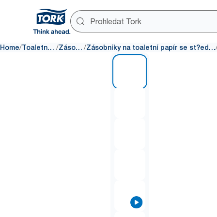
/
/
/
Home
Toaletní papír
Zásobníky
Zásobníky na toaletní papír se st?edovým odvíjením
1 of 8