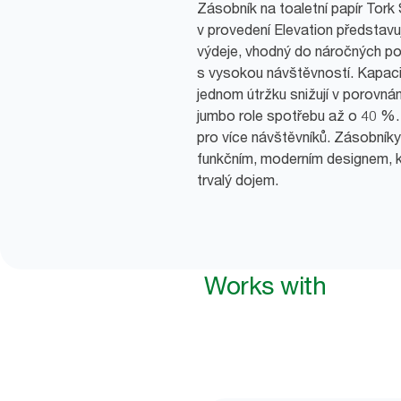
Zásobník na toaletní papír Tor
v provedení Elevation představ
výdeje, vhodný do náročných p
s vysokou návštěvností. Kapacit
jednom útržku snižují v porovnán
jumbo role spotřebu až o 40 %.
pro více návštěvníků. Zásobníky
funkčním, moderním designem, k
trvalý dojem.
Works with