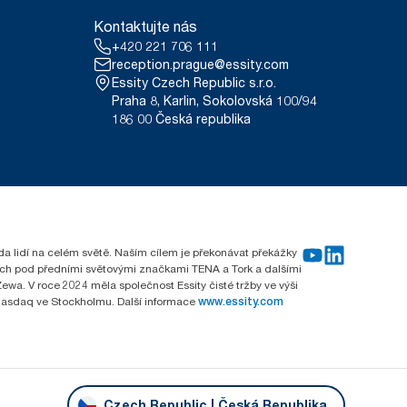
použití. Na základě hodnocení
Kontaktujte nás
 všechny úrovně kvality náplní
+420 221 706 111
je jsou systémovým průměrem,
étní výrobky a spotřebu.
reception.prague@essity.com
Essity Czech Republic s.r.o.
Praha 8, Karlin, Sokolovská 100/94
186 00 Česká republika
rda lidí na celém světě. Naším cílem je překonávat překážky
emích pod předními světovými značkami TENA a Tork a dalšími
wa. V roce 2024 měla společnost Essity čisté tržby ve výši
 Nasdaq ve Stockholmu. Další informace
www.essity.com
Czech Republic | Česká Republika