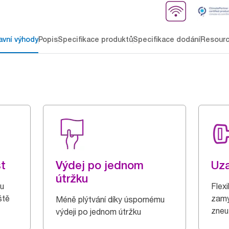
avní výhody
Popis
Specifikace produktů
Specifikace dodání
Resour
t
Výdej po jednom
Uz
útržku
ou
Flex
ště
zamy
Méně plýtvání díky úspornému
zneuž
výdeji po jednom útržku