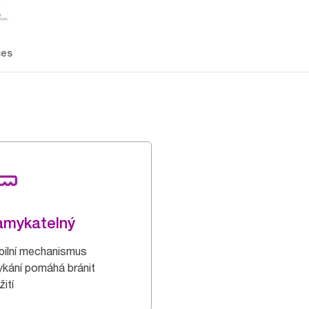
ces
amykatelný
ibilní mechanismus
kání pomáhá bránit
ití