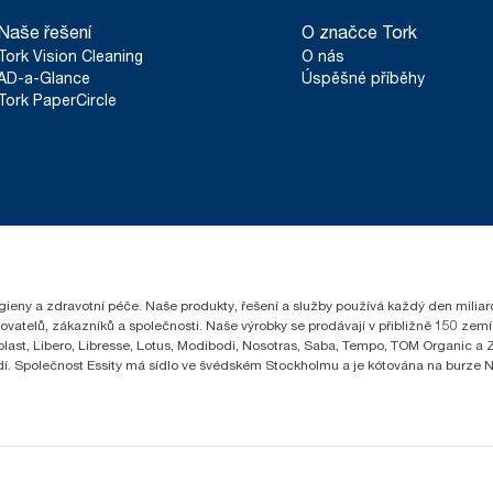
**
Platí pro evropský sortiment náplní Tork SmartOne® na jedno 
Naše řešení
O značce Tork
životního cyklu (LCA), které ověřila třetí strana a které zahrnuje
Tork Vision Cleaning
O nás
v kombinaci s údaji o spotřebě. Vzhledem k tomu, že tyto úda
nejsou určeny k vykazování informací o emisích uhlíku pro konkr
AD-a-Glance
Úspěšné příběhy
Tork PaperCircle
hygieny a zdravotní péče. Naše produkty, řešení a služby používá každý den milia
čovatelů, zákazníků a společnosti. Naše výrobky se prodávají v přibližně 150 z
ast, Libero, Libresse, Lotus, Modibodi, Nosotras, Saba, Tempo, TOM Organic a Ze
lidí. Společnost Essity má sídlo ve švédském Stockholmu a je kótována na burze