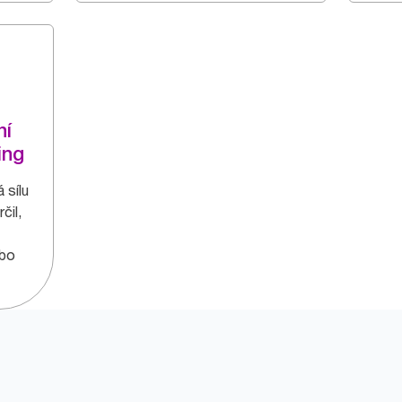
ní
ing
 sílu
čil,
ebo