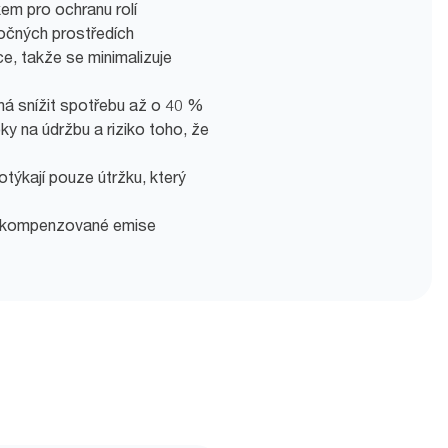
em pro ochranu rolí
ročných prostředích
ce, takže se minimalizuje
á snížit spotřebu až o 40 %
ky na údržbu a riziko toho, že
otýkají pouze útržku, který
 a kompenzované emise