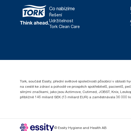
Co nabízíme
Řešení
Udržitelnost
Tork Clean Care
Tork, součást Essity, přední světové společnosti působící v oblasti 
na cestě ke zdraví a pohodě ve prospěch spotřebitelů, pacientů, pe
silnými značkami, jako jsou Actimove, Cutimed, JOBST, Knix, Leukopl
přibližně 146 miliard SEK (13 miliard EUR) a zaměstnávala 36 000 
© Essity Hygiene and Health AB