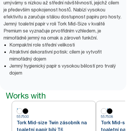
umývárny s nízkou až střední návštěvností, jejichž cílem
je především spokojenost hostů. Nabízí vysokou
efektivitu a zaručuje stálou dostupnost papíru pro hosty.
Jemný toaletní papír v roli Tork Mid-Size v kvalitě
Premium se vyznačuje prvotřídním vzhledem, je
mimořádně jemný na omak a zároveň funkční.
Kompaktní role střední velikosti
Atraktivní dekorativní potisk: cílem je vytvořit
mimořádný dojem
Jemný hygienický papír s vysokou bělostí pro trvalý
dojem
Works with
557500
557508
Tork Mid-size Twin zásobník na
Tork Mid-siz
toaletní papír bílý T6
toaletní papí