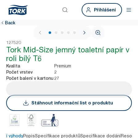
Přihlášení
Back
1 / 5
127520
Tork Mid-Size jemný toaletní papír v
roli bílý T6
Premium
Kvalita
2
Počet vrstev
27
Počet balení v kartonu
Stáhnout informační list o produktu
avní výhody
Popis
Specifikace produktů
Specifikace dodání
Resour