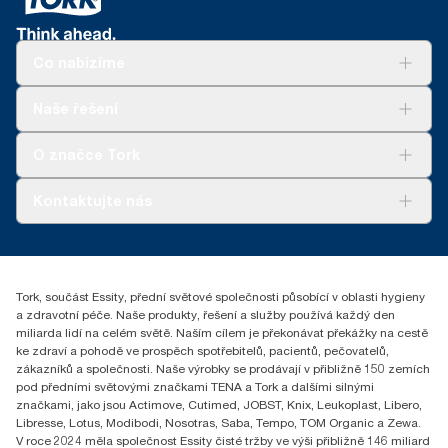
Co nabízíme
Řešení
Naše řešení
Udržitelnost
Tork Clean Care
Tork Vision Cleaning
O značce Tork
AD-a-Glance
Tork PaperCircle
O nás
Kontaktujte nás
Úspěšné příběhy
+420 221 706 111
reception.prague@essity.com
Essity Czech Republic s.r.o.
Tork, součást Essity, přední světové společnosti působící v oblasti hygieny
Praha 8, Karlin, Sokolovská 100/94
a zdravotní péče. Naše produkty, řešení a služby používá každý den
186 00 Česká republika
miliarda lidí na celém světě. Naším cílem je překonávat překážky na cestě
ke zdraví a pohodě ve prospěch spotřebitelů, pacientů, pečovatelů,
zákazníků a společnosti. Naše výrobky se prodávají v přibližně 150 zemích
pod předními světovými značkami TENA a Tork a dalšími silnými
značkami, jako jsou Actimove, Cutimed, JOBST, Knix, Leukoplast, Libero,
Libresse, Lotus, Modibodi, Nosotras, Saba, Tempo, TOM Organic a Zewa.
V roce 2024 měla společnost Essity čisté tržby ve výši přibližně 146 miliard