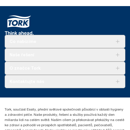
Co nabízíme
Řešení
Naše řešení
Udržitelnost
Tork Clean Care
Tork Vision Cleaning
O značce Tork
AD-a-Glance
Tork PaperCircle
O nás
Kontaktujte nás
Úspěšné příběhy
+420 221 706 111
reception.prague@essity.com
Essity Czech Republic s.r.o.
Tork, součást Essity, přední světové společnosti působící v oblasti hygieny
Praha 8, Karlin, Sokolovská 100/94
a zdravotní péče. Naše produkty, řešení a služby používá každý den
186 00 Česká republika
miliarda lidí na celém světě. Naším cílem je překonávat překážky na cestě
ke zdraví a pohodě ve prospěch spotřebitelů, pacientů, pečovatelů,