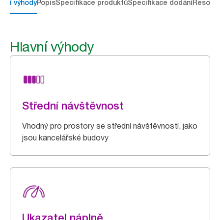
avní výhody
Popis
Specifikace produktů
Specifikace dodání
Resour
Hlavní výhody
Střední návštěvnost
Vhodný pro prostory se střední návštěvností, jako
jsou kancelářské budovy
Ukazatel náplně