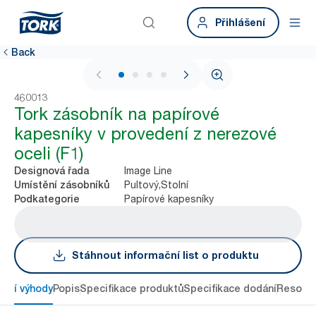
Přihlášení
Back
1 / 4
460013
Tork zásobník na papírové
kapesníky v provedení z nerezové
oceli (F1)
Image Line
Designová řada
Pultový,Stolní
Umístění zásobníků
Papírové kapesníky
Podkategorie
Stáhnout informační list o produktu
avní výhody
Popis
Specifikace produktů
Specifikace dodání
Resour