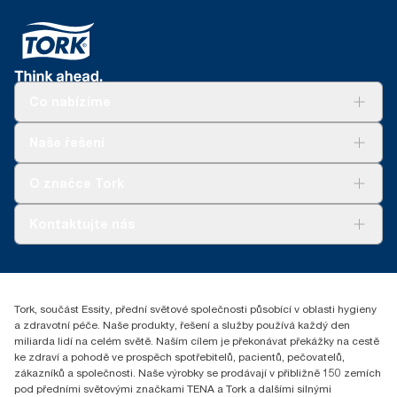
Co nabízíme
Řešení
Naše řešení
Udržitelnost
Tork Clean Care
Tork Vision Cleaning
O značce Tork
AD-a-Glance
Tork PaperCircle
O nás
Kontaktujte nás
Úspěšné příběhy
+420 221 706 111
reception.prague@essity.com
Essity Czech Republic s.r.o.
Tork, součást Essity, přední světové společnosti působící v oblasti hygieny
Praha 8, Karlin, Sokolovská 100/94
a zdravotní péče. Naše produkty, řešení a služby používá každý den
186 00 Česká republika
miliarda lidí na celém světě. Naším cílem je překonávat překážky na cestě
ke zdraví a pohodě ve prospěch spotřebitelů, pacientů, pečovatelů,
zákazníků a společnosti. Naše výrobky se prodávají v přibližně 150 zemích
pod předními světovými značkami TENA a Tork a dalšími silnými