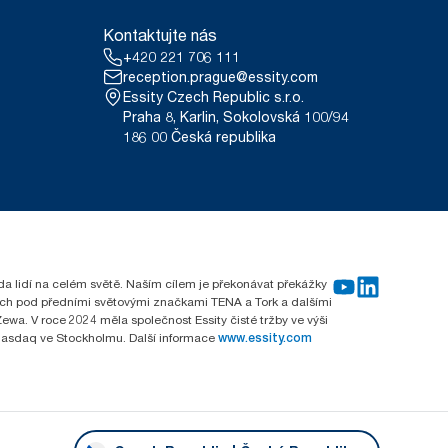
Kontaktujte nás
+420 221 706 111
reception.prague@essity.com
Essity Czech Republic s.r.o.
Praha 8, Karlin, Sokolovská 100/94
186 00 Česká republika
rda lidí na celém světě. Naším cílem je překonávat překážky
emích pod předními světovými značkami TENA a Tork a dalšími
wa. V roce 2024 měla společnost Essity čisté tržby ve výši
 Nasdaq ve Stockholmu. Další informace
www.essity.com