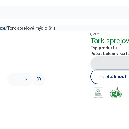
/
uce
Tork sprejové mýdlo S11
620501
Tork sprejo
Typ produktu
Počet balení v kart
Stáhnout i