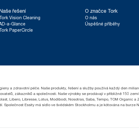
Naše řešení
O značce Tork
Tork Vision Cleaning
O nás
AD-a-Glance
Úspěšné příběhy
Tork PaperCircle
hygieny a zdravotní péče. Naše produkty, řešení a služby používá každý den milia
čovatelů, zákazníků a společnosti. Naše výrobky se prodávají v přibližně 150 z
ast, Libero, Libresse, Lotus, Modibodi, Nosotras, Saba, Tempo, TOM Organic a Ze
lidí. Společnost Essity má sídlo ve švédském Stockholmu a je kótována na burze