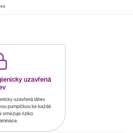
ces
ienicky uzavřená
ev
enicky uzavřená láhev
vou pumpičkou ke každé
i omezuje riziko
aminace.