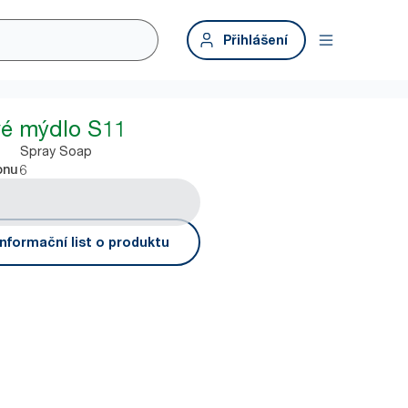
Přihlášení
vé mýdlo S11
Spray Soap
6
onu
nformační list o produktu