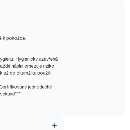
é k pokožce.
hygienu: Hygienicky uzavřená
aždé náplni omezuje riziko
k až do okamžiku použití.
 Certifikované jednoduché
 sekund***