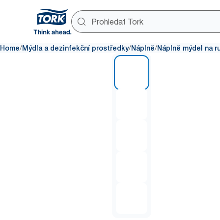
/
/
/
Home
Mýdla a dezinfekční prostředky
Náplně
Náplně mýdel na r
1 of 5