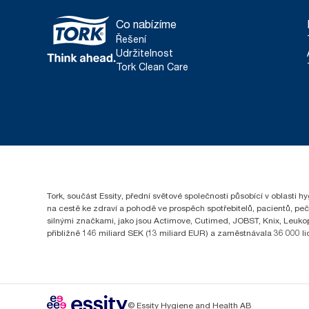
Co nabízíme
Řešení
Udržitelnost
Tork Clean Care
Tork, součást Essity, přední světové společnosti působící v oblasti 
na cestě ke zdraví a pohodě ve prospěch spotřebitelů, pacientů, pe
silnými značkami, jako jsou Actimove, Cutimed, JOBST, Knix, Leukopl
přibližně 146 miliard SEK (13 miliard EUR) a zaměstnávala 36 000 
© Essity Hygiene and Health AB