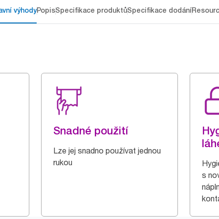
avní výhody
Popis
Specifikace produktů
Specifikace dodání
Resour
Snadné použití
Hyg
láh
Lze jej snadno používat jednou
rukou
Hygi
s no
nápln
kont