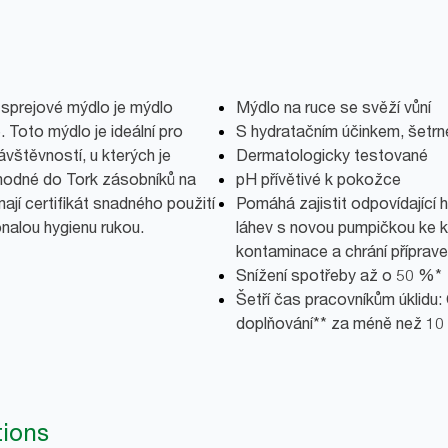
 sprejové mýdlo je mýdlo
Mýdlo na ruce se svěží vůní
 Toto mýdlo je ideální pro
S hydratačním účinkem, šetrn
vštěvností, u kterých je
Dermatologicky testované
Vhodné do Tork zásobníků na
pH přívětivé k pokožce
ají certifikát snadného použití
Pomáhá zajistit odpovídající 
nalou hygienu rukou.
láhev s novou pumpičkou ke k
kontaminace a chrání příprave
Snížení spotřeby až o 50 %*
Šetří čas pracovníkům úklidu:
doplňování** za méně než 10
tions