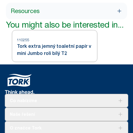
Resources
You might also be interested in...
110255
Tork extra jemný toaletní papír v
mini Jumbo roli bílý T2
Co nabízíme
Řešení
Naše řešení
Udržitelnost
Tork Clean Care
Tork Vision Cleaning
O značce Tork
AD-a-Glance