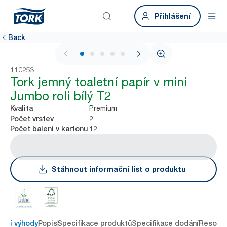
Přihlášení
Back
1 / 5
110253
Tork jemný toaletní papír v mini
Jumbo roli bílý T2
Premium
Kvalita
2
Počet vrstev
12
Počet balení v kartonu
Stáhnout informační list o produktu
avní výhody
Popis
Specifikace produktů
Specifikace dodání
Resour