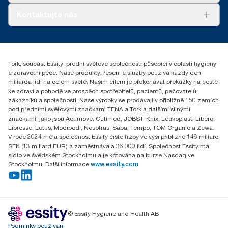
Tork PaperCircle
O nás
Kontaktujte nás
Úspěšné příběhy
+420 221 706 111
reception.prague@essity.com
Essity Czech Republic s.r.o.
Tork, součást Essity, přední světové společnosti působící v oblasti hygieny
Praha 8, Karlin, Sokolovská 100/94
a zdravotní péče. Naše produkty, řešení a služby používá každý den
186 00 Česká republika
miliarda lidí na celém světě. Naším cílem je překonávat překážky na cestě
ke zdraví a pohodě ve prospěch spotřebitelů, pacientů, pečovatelů,
zákazníků a společnosti. Naše výrobky se prodávají v přibližně 150 zemích
pod předními světovými značkami TENA a Tork a dalšími silnými
značkami, jako jsou Actimove, Cutimed, JOBST, Knix, Leukoplast, Libero,
Libresse, Lotus, Modibodi, Nosotras, Saba, Tempo, TOM Organic a Zewa.
V roce 2024 měla společnost Essity čisté tržby ve výši přibližně 146 miliard
SEK (13 miliard EUR) a zaměstnávala 36 000 lidí. Společnost Essity má
sídlo ve švédském Stockholmu a je kótována na burze Nasdaq ve
Stockholmu. Další informace
www.essity.com
© Essity Hygiene and Health AB
Podmínky používání