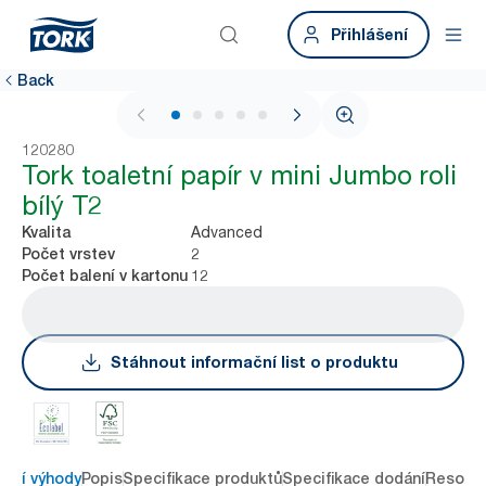
Přihlášení
Back
1 / 5
120280
Tork toaletní papír v mini Jumbo roli
bílý T2
Advanced
Kvalita
2
Počet vrstev
12
Počet balení v kartonu
Stáhnout informační list o produktu
avní výhody
Popis
Specifikace produktů
Specifikace dodání
Resour