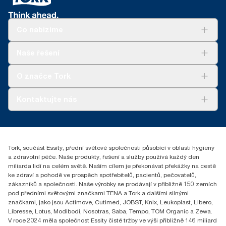
Co nabízíme
Řešení
Naše řešení
Udržitelnost
Tork Clean Care
Tork Vision Cleaning
O značce Tork
AD-a-Glance
Tork PaperCircle
O nás
Kontaktujte nás
Úspěšné příběhy
+420 221 706 111
reception.prague@essity.com
Essity Czech Republic s.r.o.
Tork, součást Essity, přední světové společnosti působící v oblasti hygieny
Praha 8, Karlin, Sokolovská 100/94
a zdravotní péče. Naše produkty, řešení a služby používá každý den
186 00 Česká republika
miliarda lidí na celém světě. Naším cílem je překonávat překážky na cestě
ke zdraví a pohodě ve prospěch spotřebitelů, pacientů, pečovatelů,
zákazníků a společnosti. Naše výrobky se prodávají v přibližně 150 zemích
pod předními světovými značkami TENA a Tork a dalšími silnými
značkami, jako jsou Actimove, Cutimed, JOBST, Knix, Leukoplast, Libero,
Libresse, Lotus, Modibodi, Nosotras, Saba, Tempo, TOM Organic a Zewa.
V roce 2024 měla společnost Essity čisté tržby ve výši přibližně 146 miliard