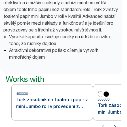
efektivitou a nižšími náklady a nabízí mnohem větší
objem toaletního papíru než standardní role. Tork 2vrstvý
toaletní papír mini Jumbo v roli v kvalitě Advanced nabízí
skvělý poměr mezi náklady a funkčností a je ideální pro
provozovny se střední až vysokou návštěvností.
Vysoká kapacita: snižuje nároky na údržbu a riziko
toho, že ručníky dojdou
Atraktivní dekorativní potisk: cílem je vytvořit
mimořádný dojem
Works with
460006
Tork zásobník na toaletní papír v
555000
Tork zásobník
mini Jumbo roli v provedení z
mini Jumbo rol
nerezové oceli T2