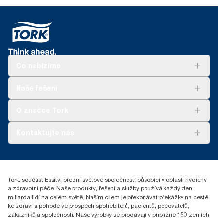
Co nabízíme
Řešení
Naše řešení
Udržitelnost
Tork Clean Care
Tork Vision Cleaning
O značce Tork
AD-a-Glance
Tork PaperCircle
O nás
Kontaktujte nás
Úspěšné příběhy
+420 221 706 111
reception.prague@essity.com
Essity Czech Republic s.r.o.
Tork, součást Essity, přední světové společnosti působící v oblasti hygieny
Praha 8, Karlin, Sokolovská 100/94
a zdravotní péče. Naše produkty, řešení a služby používá každý den
186 00 Česká republika
miliarda lidí na celém světě. Naším cílem je překonávat překážky na cestě
ke zdraví a pohodě ve prospěch spotřebitelů, pacientů, pečovatelů,
zákazníků a společnosti. Naše výrobky se prodávají v přibližně 150 zemích