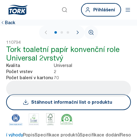
Přihlášení
Back
1 / 3
110794
Tork toaletní papír konvenční role
Universal 2vrstvý
Universal
Kvalita
2
Počet vrstev
70
Počet balení v kartonu
Stáhnout informační list o produktu
avní výhody
Popis
Specifikace produktů
Specifikace dodání
Resour