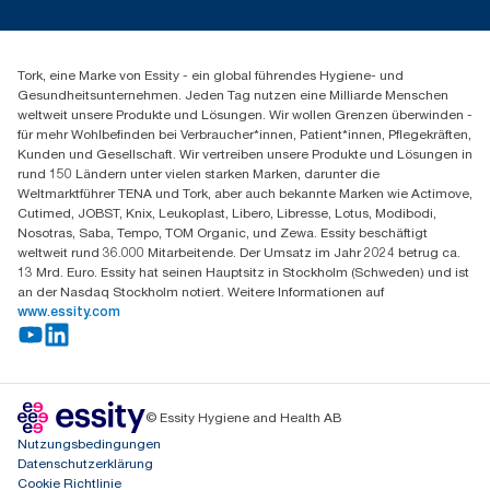
Presse & Neuigkeiten
torkmaster@essity.com
Produktreklamation
+49 (0)621/778 4700
Servicereklamation
Finden Sie Ihren Vertriebspartner
Spenderreklamation
Tork, eine Marke von Essity - ein global führendes Hygiene- und
Essity Professional Hygiene Germany GmbH
Gesundheitsunternehmen. Jeden Tag nutzen eine Milliarde Menschen
Sandhofer Straße 176
weltweit unsere Produkte und Lösungen. Wir wollen Grenzen überwinden -
68305 Mannheim
für mehr Wohlbefinden bei Verbraucher*innen, Patient*innen, Pflegekräften,
Mo-Do 8:00-16:30 Uhr | Fr 8:00-15:00
Kunden und Gesellschaft. Wir vertreiben unsere Produkte und Lösungen in
rund 150 Ländern unter vielen starken Marken, darunter die
Weltmarktführer TENA und Tork, aber auch bekannte Marken wie Actimove,
Cutimed, JOBST, Knix, Leukoplast, Libero, Libresse, Lotus, Modibodi,
Nosotras, Saba, Tempo, TOM Organic, und Zewa. Essity beschäftigt
weltweit rund 36.000 Mitarbeitende. Der Umsatz im Jahr 2024 betrug ca.
13 Mrd. Euro. Essity hat seinen Hauptsitz in Stockholm (Schweden) und ist
an der Nasdaq Stockholm notiert. Weitere Informationen auf
www.essity.com
© Essity Hygiene and Health AB
Nutzungsbedingungen
Datenschutzerklärung
Cookie Richtlinie