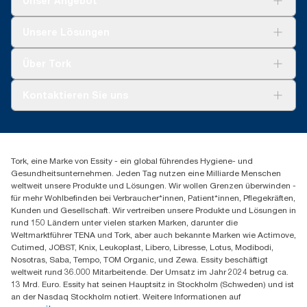
Unser Angebot
Frankreich) verkauft oder geliehen werden. ClimatePartner-
100888, 100889 und 120454
zertifiziertes Produkt: www.climate-id.com/de/9VIUDN.
Lösungen
**
Zertifiziert von der Schwedischen Rheuma-Organisation.
Unsere Lösungen
**
Stellt das europäische Tork Xpress® Multifold (H2)
Nachhaltigkeit
Nachfüllsortiment nach Verwendungszweck dar. Basiert auf von
Tork Clean Care
Tork Vision Reinigung
externen Stellen geprüften Lebenszyklusanalysen (LCA), die alle
Über Tork
Montage & Spenderrecycling
AD-a-Glance
Nachfüllqualitätsstufen abdecken, kombiniert mit
Tork PaperCircle
Nutzungsdaten. Da es sich bei diesen Daten um einen
Über uns
Kontaktieren Sie uns
Systemdurchschnitt handelt, sind sie nicht für die CO2-
Erfolgsgeschichten
Berichterstattung für spezielle Artikel und einen speziellen
Presse & Neuigkeiten
torkmaster@essity.com
Verbrauch gedacht.
Produktreklamation
+49 (0)621/778 4700
***
Durchschnittlicher Wert, im Vergleich zum durchschnittlichen
Servicereklamation
Finden Sie Ihren Vertriebspartner
CO2-Fußabdruck aller Tork Xpress® Multifold (H2)
Spenderreklamation
Tork, eine Marke von Essity - ein global führendes Hygiene- und
Essity Professional Hygiene Germany GmbH
Nachfüllpackungen vor Beginn des Bezugs von Strom aus
Gesundheitsunternehmen. Jeden Tag nutzen eine Milliarde Menschen
Sandhofer Straße 176
erneuerbaren Quellen für unsere Papierherstellung, der durch
weltweit unsere Produkte und Lösungen. Wir wollen Grenzen überwinden -
68305 Mannheim
Herkunftsnachweise verifiziert und bestätigt ist. Die sich daraus
für mehr Wohlbefinden bei Verbraucher*innen, Patient*innen, Pflegekräften,
Mo-Do 8:00-16:30 Uhr | Fr 8:00-15:00
ergebenden CO2-Einsparungen wurden in einer von externen
Kunden und Gesellschaft. Wir vertreiben unsere Produkte und Lösungen in
Stellen geprüften Cradle-to-grave-Lebenszyklusanalyse (LCA)
rund 150 Ländern unter vielen starken Marken, darunter die
quantifiziert.
Weltmarktführer TENA und Tork, aber auch bekannte Marken wie Actimove,
Cutimed, JOBST, Knix, Leukoplast, Libero, Libresse, Lotus, Modibodi,
Nosotras, Saba, Tempo, TOM Organic, und Zewa. Essity beschäftigt
weltweit rund 36.000 Mitarbeitende. Der Umsatz im Jahr 2024 betrug ca.
13 Mrd. Euro. Essity hat seinen Hauptsitz in Stockholm (Schweden) und ist
an der Nasdaq Stockholm notiert. Weitere Informationen auf