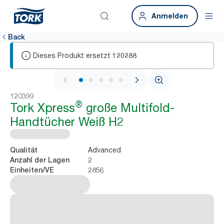
Anmelden
Back
Dieses Produkt ersetzt
120288
1 / 7
120399
®
Tork Xpress
große Multifold-
Handtücher Weiß H2
Advanced
Qualität
2
Anzahl der Lagen
2856
Einheiten/VE