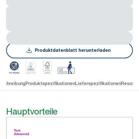
Produktdatenblatt herunterladen
eschreibung
Produktspezifikationen
Lieferspezifikationen
Resourc
Hauptvorteile