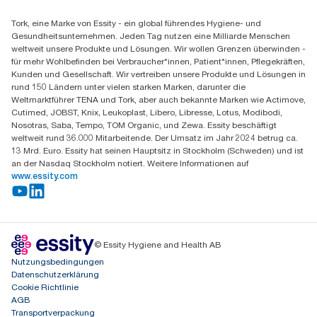
Servicereklamation
Finden Sie Ihren Vertriebspartner
Spenderreklamation
Tork, eine Marke von Essity - ein global führendes Hygiene- und
Essity Professional Hygiene Germany GmbH
Gesundheitsunternehmen. Jeden Tag nutzen eine Milliarde Menschen
Sandhofer Straße 176
weltweit unsere Produkte und Lösungen. Wir wollen Grenzen überwinden -
68305 Mannheim
für mehr Wohlbefinden bei Verbraucher*innen, Patient*innen, Pflegekräften,
Mo-Do 8:00-16:30 Uhr | Fr 8:00-15:00
Kunden und Gesellschaft. Wir vertreiben unsere Produkte und Lösungen in
rund 150 Ländern unter vielen starken Marken, darunter die
Weltmarktführer TENA und Tork, aber auch bekannte Marken wie Actimove,
Cutimed, JOBST, Knix, Leukoplast, Libero, Libresse, Lotus, Modibodi,
Nosotras, Saba, Tempo, TOM Organic, und Zewa. Essity beschäftigt
weltweit rund 36.000 Mitarbeitende. Der Umsatz im Jahr 2024 betrug ca.
13 Mrd. Euro. Essity hat seinen Hauptsitz in Stockholm (Schweden) und ist
an der Nasdaq Stockholm notiert. Weitere Informationen auf
www.essity.com
© Essity Hygiene and Health AB
Nutzungsbedingungen
Datenschutzerklärung
Cookie Richtlinie
AGB
Transportverpackung