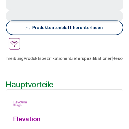
Produktdatenblatt herunterladen
eschreibung
Produktspezifikationen
Lieferspezifikationen
Resourc
Hauptvorteile
Elevation