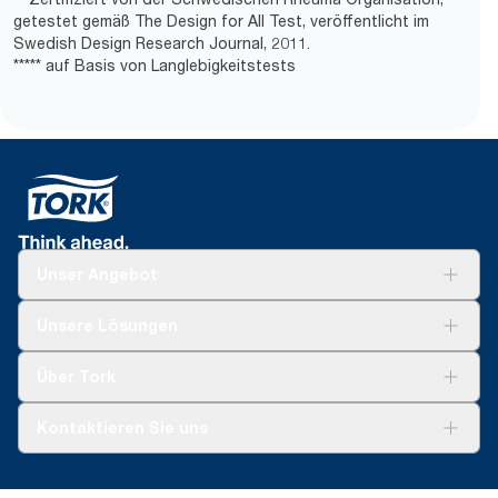
getestet gemäß The Design for All Test, veröffentlicht im
Swedish Design Research Journal, 2011.
***** auf Basis von Langlebigkeitstests
Unser Angebot
Lösungen
Unsere Lösungen
Nachhaltigkeit
Tork Clean Care
Tork Vision Reinigung
Über Tork
Montage & Spenderrecycling
AD-a-Glance
Tork PaperCircle
Über uns
Kontaktieren Sie uns
Erfolgsgeschichten
Presse & Neuigkeiten
torkmaster@essity.com
Produktreklamation
+49 (0)621/778 4700