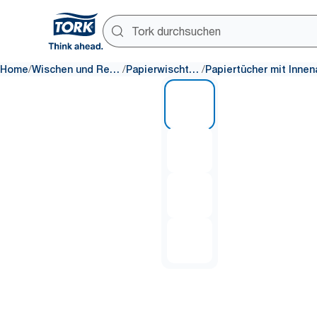
/
/
/
Home
Wischen und Reinigen
Papierwischtücher
1 of 4