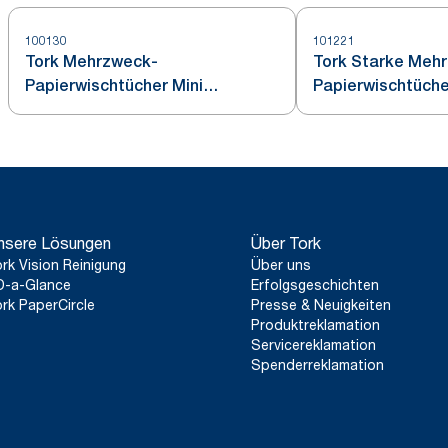
100130
101221
Tork Mehrzweck-
Tork Starke Meh
Papierwischtücher Mini
Papierwischtüche
Innenabrollung Weiß M1
Innenabrollung W
nsere Lösungen
Über Tork
rk Vision Reinigung
Über uns
D-a-Glance
Erfolgsgeschichten
rk PaperCircle
Presse & Neuigkeiten
Produktreklamation
Servicereklamation
Spenderreklamation