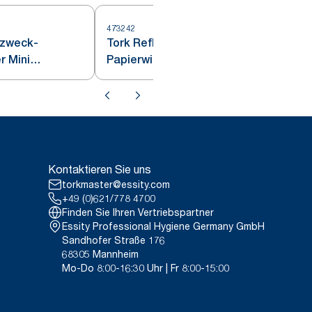
473242
4
rzweck-
Tork Reflex™ Mehrzweck-
r Mini
Papierwischtücher Weiß M4
eiß M1
Kontaktieren Sie uns
torkmaster@essity.com
+49 (0)621/778 4700
Finden Sie Ihren Vertriebspartner
Essity Professional Hygiene Germany GmbH
Sandhofer Straße 176
68305 Mannheim
Mo-Do 8:00-16:30 Uhr | Fr 8:00-15:00