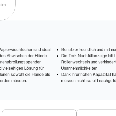
eim
apierwischtücher sind ideal
Benutzerfreundlich und mit nu
 das Abwischen der Hände.
Die Tork Nachfüllanzeige hilft
nnenabrollungsspender
Rollenwechseln und verhinder
 vielseitigen Lösung für
Unannehmlichkeiten
denen sowohl die Hände als
Dank ihrer hohen Kapazität ha
werden müssen.
müssen nicht so oft nachgefü