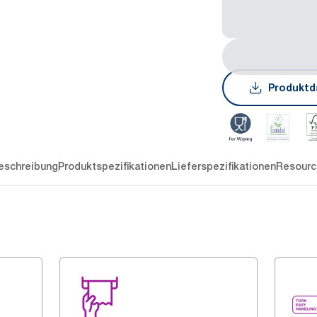
Produktd
eschreibung
Produktspezifikationen
Lieferspezifikationen
Resourc