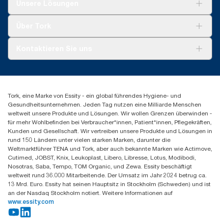
Lösungen
Unsere Lösungen
Nachhaltigkeit
Tork Clean Care
Tork Vision Reinigung
Über Tork
Montage & Spenderrecycling
AD-a-Glance
Tork PaperCircle
Über uns
Kontaktieren Sie uns
Erfolgsgeschichten
Presse & Neuigkeiten
torkmaster@essity.com
Produktreklamation
+49 (0)621/778 4700
Servicereklamation
Finden Sie Ihren Vertriebspartner
Spenderreklamation
Tork, eine Marke von Essity - ein global führendes Hygiene- und
Essity Professional Hygiene Germany GmbH
Gesundheitsunternehmen. Jeden Tag nutzen eine Milliarde Menschen
Sandhofer Straße 176
weltweit unsere Produkte und Lösungen. Wir wollen Grenzen überwinden -
68305 Mannheim
für mehr Wohlbefinden bei Verbraucher*innen, Patient*innen, Pflegekräften,
Mo-Do 8:00-16:30 Uhr | Fr 8:00-15:00
Kunden und Gesellschaft. Wir vertreiben unsere Produkte und Lösungen in
rund 150 Ländern unter vielen starken Marken, darunter die
Weltmarktführer TENA und Tork, aber auch bekannte Marken wie Actimove,
Cutimed, JOBST, Knix, Leukoplast, Libero, Libresse, Lotus, Modibodi,
Nosotras, Saba, Tempo, TOM Organic, und Zewa. Essity beschäftigt
weltweit rund 36.000 Mitarbeitende. Der Umsatz im Jahr 2024 betrug ca.
13 Mrd. Euro. Essity hat seinen Hauptsitz in Stockholm (Schweden) und ist
an der Nasdaq Stockholm notiert. Weitere Informationen auf
www.essity.com