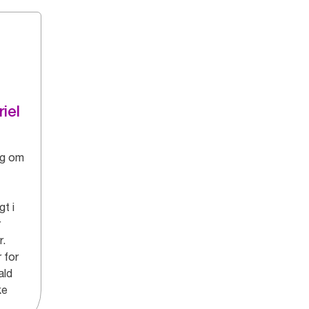
riel
ig om
gt i
r
r.
 for
ald
ke