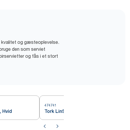
å kvalitet og gæsteoplevelse.
 bruge den som serviet
rservietter og fås i et stort
474741
, Hvid
Tork LinStyle® Stikdug, Hvid