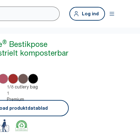
Log ind
®
e
Bestikpose
trielt komposterbar
1/8 cutlery bag
1
Premium
oad produktdatablad