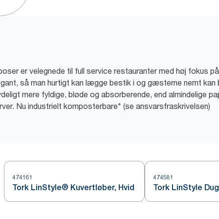
ser er velegnede til full service restauranter med høj fokus p
egant, så man hurtigt kan lægge bestik i og gæsterne nemt kan
deligt mere fyldige, bløde og absorberende, end almindelige papi
rver. Nu industrielt komposterbare* (se ansvarsfraskrivelsen)
474161
474581
Tork LinStyle® Kuvertløber, Hvid
Tork LinStyle Dug