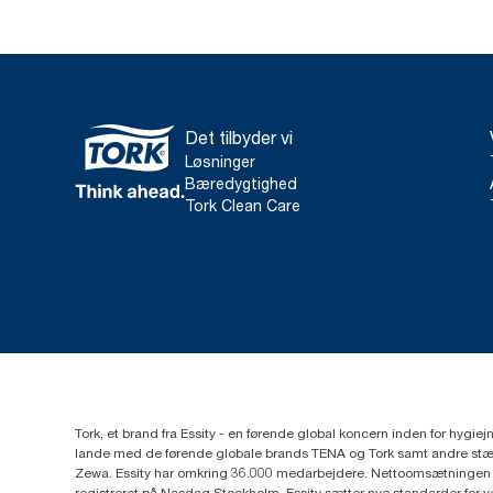
Det tilbyder vi
Løsninger
Bæredygtighed
Tork Clean Care
Tork, et brand fra Essity - en førende global koncern inden for hygi
lande med de førende globale brands TENA og Tork samt andre stær
Zewa. Essity har omkring 36.000 medarbejdere. Nettoomsætningen i 
registreret på Nasdaq Stockholm. Essity sætter nye standarder for 