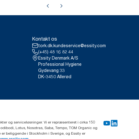
Kontakt os
tork.dk.kundeservice@essity.com
(+45) 48 16 82 44
Essity Denmark A/S
Professional Hygiene
Gydevang 33
DK-3450 Allerød
ter og serviceløsninger. Vi er repræsenteret i cirka 150
Modibodi, Lotus, Nosotras, Saba, Tempo, TOM Organic og
r beliggende i Stockholm i Sverige, og Essity er