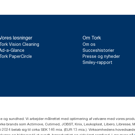
Vores løsninger
Om Tork
Tork Vision Cleaning
Om os
Ad-a-Glance
Succeshistorier
Tork PaperCircle
Presse og nyheder
Smiley-rapport
ejne og sundhed. Vi arbejder målrettet med optimering af velvære med vores produk
ke brands som Actimove, Cutimed, JOBST, Knix, Leukoplast, Libero, Libresse, 
2024 beløb sig til cirka SEK 146 mia. (EUR 13 mia.). Virksomhedens hovedsæde e
velvære og bidrager til et sundt, bæredygtigt og cirkulært samfund. Læs mere på