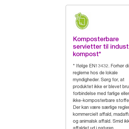
Komposterbare
servietter til indust
kompost*
* Ifølge EN13432. Forhør d
reglerne hos de lokale
myndigheder. Sørg for, at
produktet ikke er blevet bru
forbindelse med farlige elle
ikke-komposterbare stoffe
Der kan være særlige regler
kommercielt affald, madaff
og animalsk affald. Smid ik
affaldet ud i naturen.