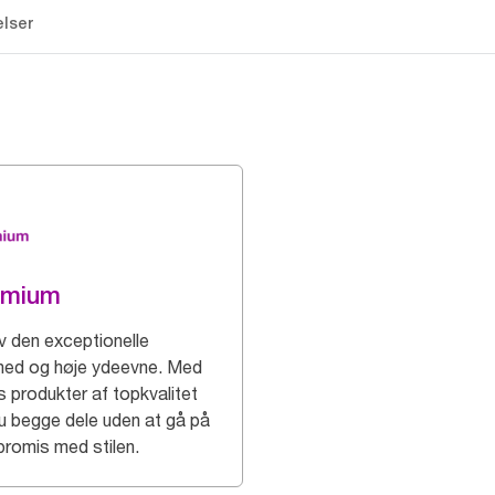
lser
emium
v den exceptionelle
hed og høje ydeevne. Med
s produkter af topkvalitet
du begge dele uden at gå på
romis med stilen.