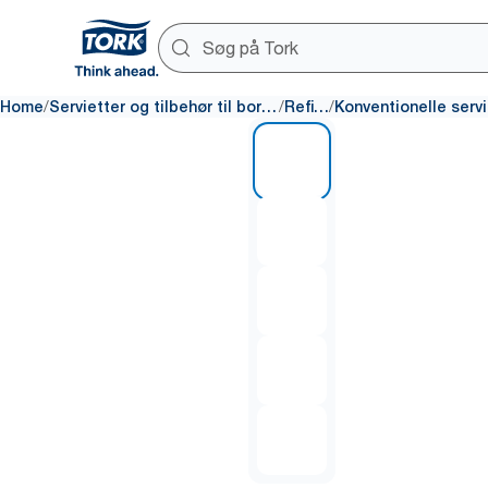
/
/
/
Home
Servietter og tilbehør til bordet
Refills
1 of 5