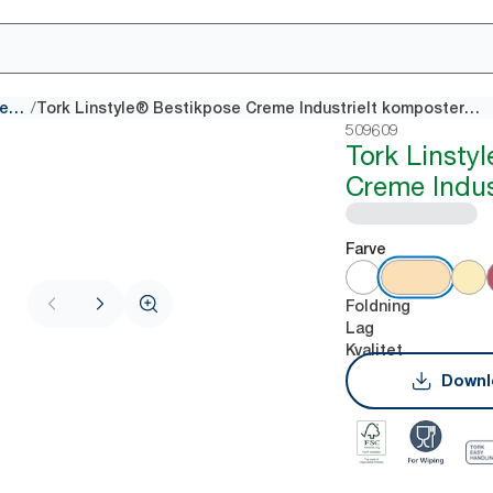
/
Konventionelle servietter
Tork Linstyle® Bestikpose Creme Industrielt komposterbar
509609
Tork Linstyl
Creme Indus
Farve
Foldning
Lag
Kvalitet
Downl