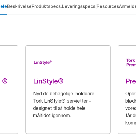
dele
Beskrivelse
Produktspecs.
Leveringsspecs.
Resources
Anmelde
g ®
LinStyle®
Pr
Nyd de behagelige, holdbare
Ople
Tork LinStyle® servietter -
blød
designet til at holde hele
vore
måltidet igennem.
får 
komp