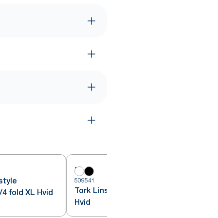
style
509541
Tork Linstyle® Cocktailserviet
4 fold XL Hvid
Hvid